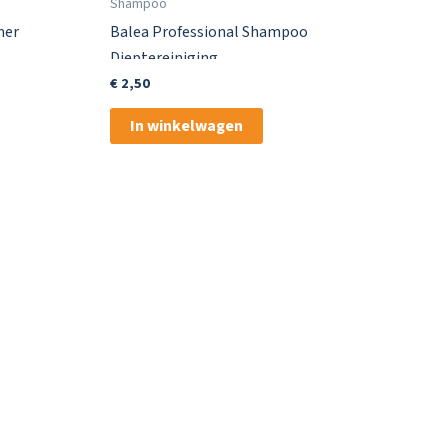
Shampoo
ner
Balea Professional Shampoo
Dieptereiniging
€
2,50
In winkelwagen