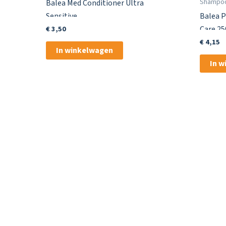
Shampo
Balea Med Conditioner Ultra
Sensitive
Balea 
€
3,50
Care 25
€
4,15
In winkelwagen
In 