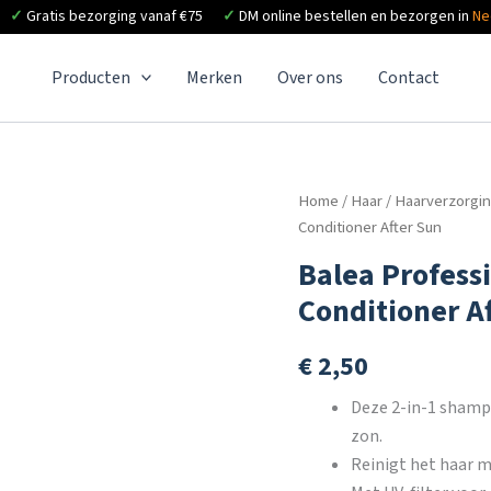
✓
Gratis bezorging vanaf €75
✓
DM online bestellen en bezorgen in
Ne
Producten
Merken
Over ons
Contact
Home
/
Haar
/
Haarverzorgi
Conditioner After Sun
Balea Profess
Conditioner A
€
2,50
Deze 2-in-1 shampo
zon.
Reinigt het haar mi