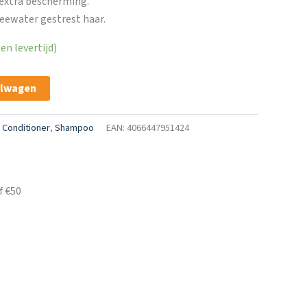
 extra bescherming.
eewater gestrest haar.
n levertijd)
elwagen
:
Conditioner
,
Shampoo
EAN: 4066447951424
f €50