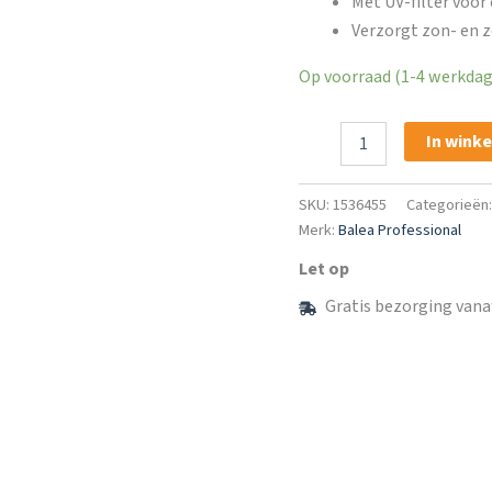
Met UV-filter voor
Verzorgt zon- en z
Op voorraad (1-4 werkdage
Balea
In wink
Professional
2in1
Shampoo
SKU:
1536455
Categorieën
En
Merk:
Balea Professional
Conditioner
After
Let op
Sun
Gratis bezorging vana
aantal