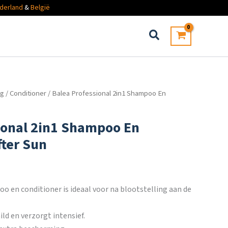
derland
&
België
ng
/
Conditioner
/ Balea Professional 2in1 Shampoo En
ional 2in1 Shampoo En
fter Sun
o en conditioner is ideaal voor na blootstelling aan de
ld en verzorgt intensief.