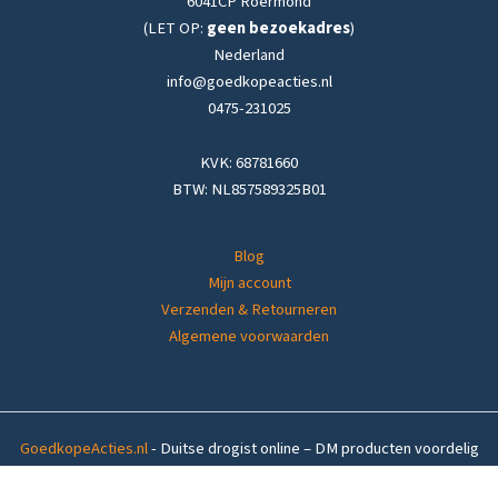
6041CP Roermond
(LET OP:
geen bezoekadres
)
Nederland
info@goedkopeacties.nl
0475-231025
KVK: 68781660
BTW: NL857589325B01
Blog
Mijn account
Verzenden & Retourneren
Algemene voorwaarden
GoedkopeActies.nl
- Duitse drogist online – DM producten voordelig
thuisbezorgd in
Nederland
&
België