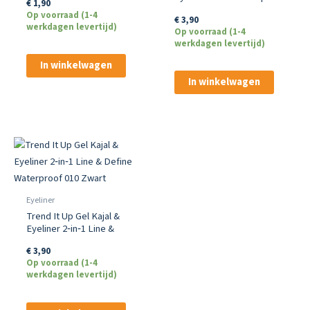
€
1,90
030 Bruin
Op voorraad (1-4
€
3,90
werkdagen levertijd)
Op voorraad (1-4
werkdagen levertijd)
In winkelwagen
In winkelwagen
Eyeliner
Trend It Up Gel Kajal &
Eyeliner 2‑in‑1 Line &
Define Waterproof 010
€
3,90
Zwart
Op voorraad (1-4
werkdagen levertijd)