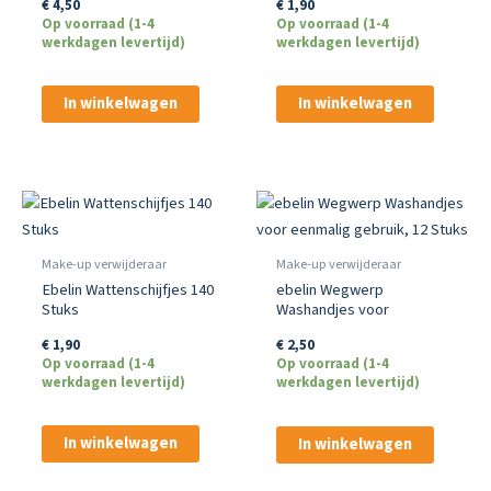
€
1,90
€
4,50
Op voorraad (1-4
Op voorraad (1-4
werkdagen levertijd)
werkdagen levertijd)
In winkelwagen
In winkelwagen
Make-up verwijderaar
Make-up verwijderaar
Ebelin Wattenschijfjes 140
ebelin Wegwerp
Stuks
Washandjes voor
eenmalig gebruik, 12
€
1,90
€
2,50
Stuks
Op voorraad (1-4
Op voorraad (1-4
werkdagen levertijd)
werkdagen levertijd)
In winkelwagen
In winkelwagen