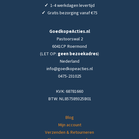
✓
1-4 werkdagen levertijd
✓
Gratis bezorging vanaf €75
GoedkopeActies.nl
Pastoorswal 2
6041CP Roermond
(LET OP:
geen bezoekadres
)
Nederland
info@goedkopeacties.nl
0475-231025
KVK: 68781660
BTW: NL857589325B01
Blog
Mijn account
Verzenden & Retourneren