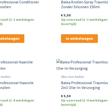
rofessional Conditioner
Balea Krullen Spray Trauml
rullen
Zonder Siliconen 150ml
€
5,50
rraad (1-2 werkdagen
Op voorraad (1-2 werkdagen
d)
levertijd)
winkelwagen
In winkelwagen
r krullen
Alles voor krullen
rofessional Haarolie
Balea Professional Traumlo
rullen
2in1 Olie-In-Verzorging
€
5,50
rraad (1-4 werkdagen
Op voorraad (1-4 werkdagen
d)
levertijd)