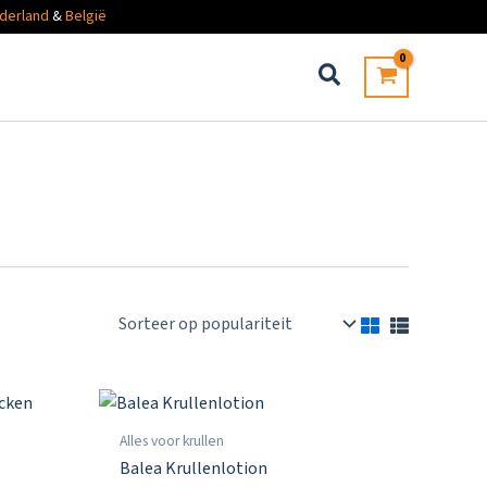
derland
&
België
Alles voor krullen
Balea Krullenlotion