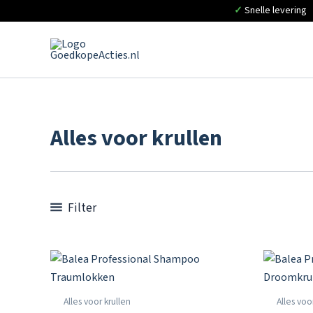
✓
Snelle levering
Ga
naar
de
inhoud
Alles voor krullen
Filter
Alles voor krullen
Alles voo