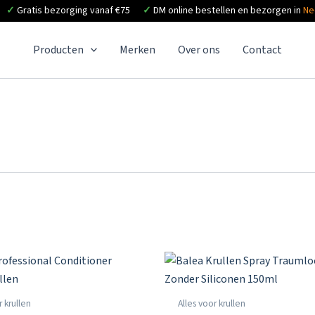
✓
Gratis bezorging vanaf €75
✓
DM online bestellen en bezorgen in
Ne
Producten
Merken
Over ons
Contact
r krullen
Alles voor krullen