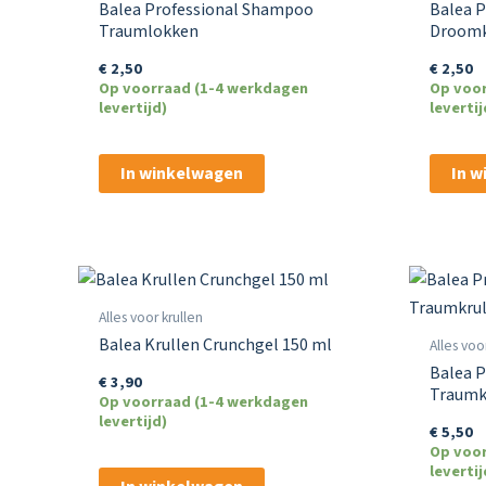
Balea Professional Shampoo
Balea P
Traumlokken
Droomk
€
2,50
€
2,50
Op voorraad (1-4 werkdagen
Op voo
levertijd)
levertij
In winkelwagen
In 
Alles voor krullen
Balea Krullen Crunchgel 150 ml
Alles voo
Balea P
€
3,90
Traumk
Op voorraad (1-4 werkdagen
levertijd)
€
5,50
Op voo
levertij