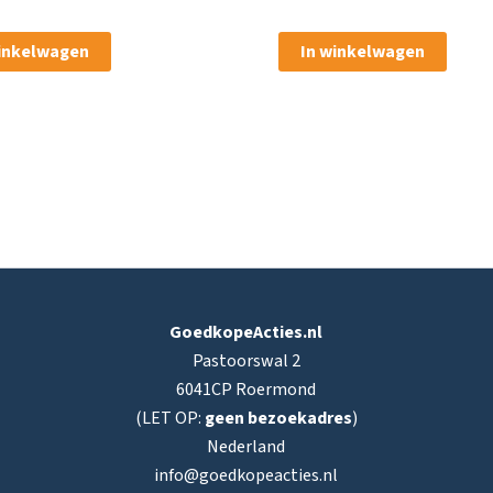
winkelwagen
In winkelwagen
GoedkopeActies.nl
Pastoorswal 2
6041CP Roermond
(LET OP:
geen bezoekadres
)
Nederland
info@goedkopeacties.nl