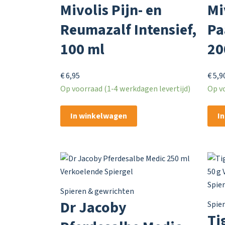
Mivolis Pijn- en
Mi
Reumazalf Intensief,
Pa
100 ml
20
€
6,95
€
5,9
Op voorraad (1-4 werkdagen levertijd)
Op vo
In winkelwagen
I
Spieren & gewrichten
Dr Jacoby
Spie
Ti