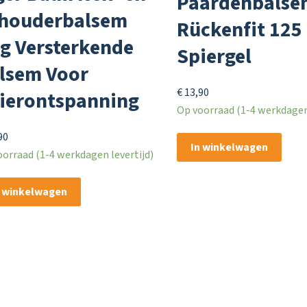
Paardenbalse
houderbalsem
Rückenfit 125
 g Versterkende
Spiergel
lsem Voor
€
13,90
ierontspanning
Op voorraad (1-4 werkdagen 
90
In winkelwagen
orraad (1-4 werkdagen levertijd)
n winkelwagen