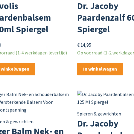
volis
Dr. Jacoby
ardenbalsem
Paardenzalf 6
0ml Spiergel
Spiergel
0
€
14,95
orraad (1-4 werkdagen levertijd)
Op voorraad (1-2 werkdagen 
n winkelwagen
In winkelwagen
Spieren & gewrichten
Dr. Jacoby
ren & gewrichten
ger Balm Nek‑ en