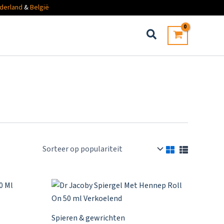
derland
&
België
Spieren & gewrichten