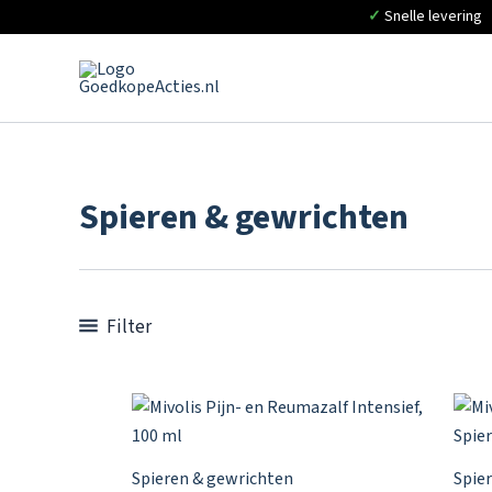
✓
Snelle levering
Ga
naar
de
inhoud
Spieren & gewrichten
Filter
Spieren & gewrichten
Spie