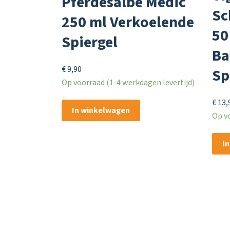
Pferdesalbe Medic
Sc
250 ml Verkoelende
50
Spiergel
Ba
€
9,90
Sp
Op voorraad (1-4 werkdagen levertijd)
€
13,
In winkelwagen
Op vo
I