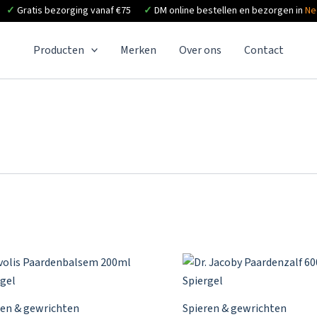
✓
Gratis bezorging vanaf €75
✓
DM online bestellen en bezorgen in
Ne
Producten
Merken
Over ons
Contact
ren & gewrichten
Spieren & gewrichten