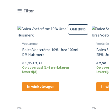
Filter
AANBIEDING!
Voetcrème
Voetcrè
Balea Voetcrème 10% Urea 100ml –
Balea S
DM Huismerk
25% Ur
Oorspronkelijke
Huidige
€
3,95
€
2,25
€
2,50
prijs
prijs
Op voorraad (1-4 werkdagen
Op voo
was:
is:
levertijd)
levertij
€ 3,95.
€ 2,25.
In winkelwagen
In 