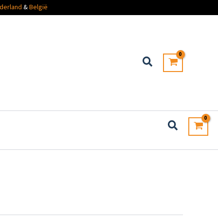
derland
&
België