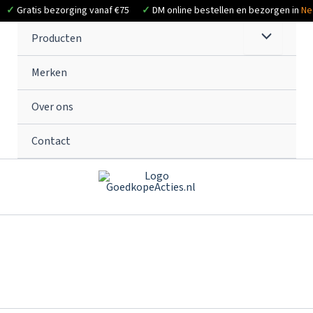
✓
Gratis bezorging vanaf €75
✓
DM online bestellen en bezorgen in
Ne
Producten
Merken
Over ons
Contact