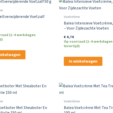
me
eltverwijderende Voetzalf
Voetcrème
Balea Intensieve Voetcrème,
– Voor Zijdezachte Voeten
rraad (1-4 werkdagen
€
4,70
d)
Op voorraad (1-4 werkdagen
levertijd)
winkelwagen
In winkelwagen
me
Voetcrème
Voetboter Met Sheaboter En
Balea Voetcrème Met Tea Tr
itolie 150 ml
100 ml