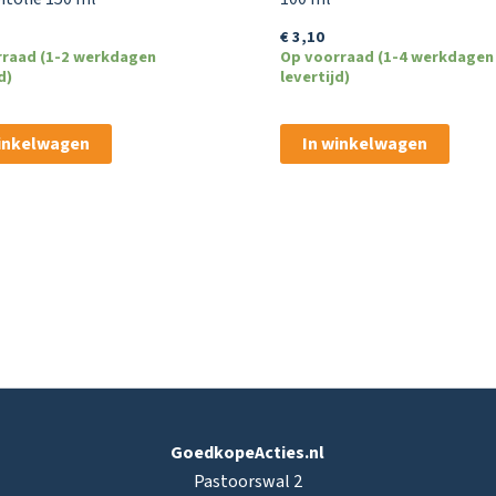
€
3,10
rraad (1-2 werkdagen
Op voorraad (1-4 werkdagen
d)
levertijd)
winkelwagen
In winkelwagen
GoedkopeActies.nl
Pastoorswal 2