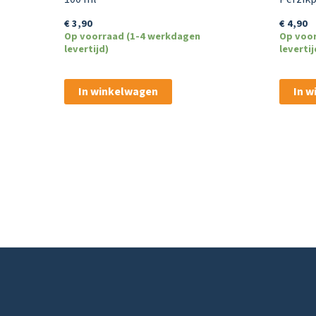
€
3,90
€
4,90
Op voorraad (1-4 werkdagen
Op voo
levertijd)
levertij
In winkelwagen
In 