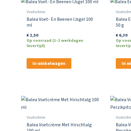
Voetcrème
Voetcrè
Balea Voet- En Beenen IJsgel 100
Balea E
ml
50 g
€
2,50
€
6,30
Op voorraad (1-2 werkdagen
Op voo
levertijd)
levertij
In winkelwagen
In 
Voetcrème
Voetcrè
Balea Voetcrème Met Hirschtalg
Balea 
100 ml
Perzikp