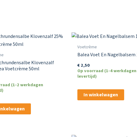
Voetcrème
Balea Voet En Nagelbalsem 
me
chrundensalbe Klovenzalf
€
2,50
ea Voetcrème 50ml
Op voorraad (1-4 werkdagen
levertijd)
rraad (1-2 werkdagen
d)
In winkelwagen
winkelwagen