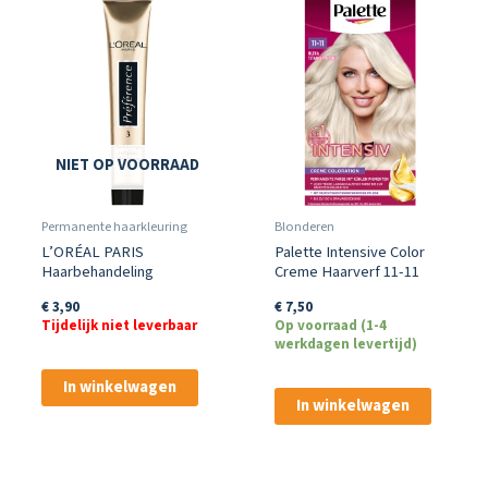
NIET OP VOORRAAD
Permanente haarkleuring
Blonderen
L’ORÉAL PARIS
Palette Intensive Color
Haarbehandeling
Creme Haarverf 11-11
Kleurglans Balsem 54 ml
Ultra Titanium Blond
€
3,90
€
7,50
Tijdelijk niet leverbaar
Op voorraad (1-4
werkdagen levertijd)
In winkelwagen
In winkelwagen