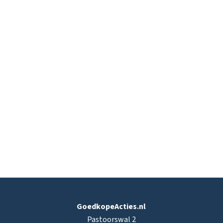
GoedkopeActies.nl
Pastoorswal 2