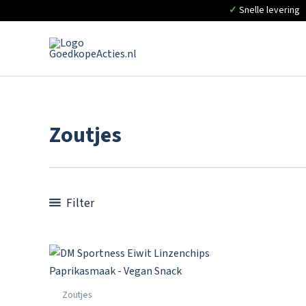
✓
Snelle levering
Ga
naar
de
inhoud
Zoutjes
Filter
Zoutjes