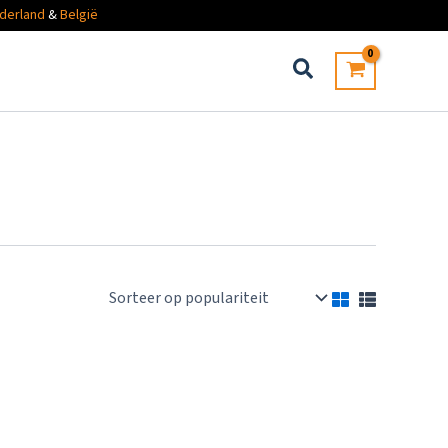
derland
&
België