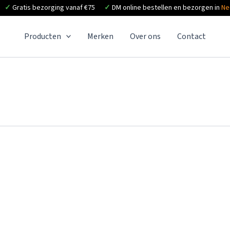
✓
Gratis bezorging vanaf €75
✓
DM online bestellen en bezorgen in
Ne
Producten
Merken
Over ons
Contact