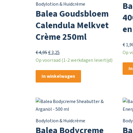
Ba
Bodylotion & Huidcrème
Balea Goudsbloem
40
Calendula Melkvet
en
Crème 250ml
€
1,9
Oorspronkelijke
Huidige
€
4,95
€
3,25
Op vo
prijs
prijs
Op voorraad (1-2 werkdagen levertijd)
was:
is:
I
€ 4,95.
€ 3,25.
In winkelwagen
Bodylotion & Huidcrème
Body
Balea Bodycreme
Ba