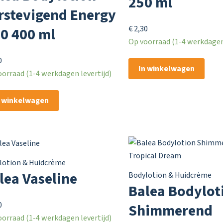
250 ml
rstevigend Energy
€
2,30
0 400 ml
Op voorraad (1-4 werkdagen 
0
In winkelwagen
orraad (1-4 werkdagen levertijd)
n winkelwagen
lotion & Huidcrème
lea Vaseline
Bodylotion & Huidcrème
Balea Bodylot
0
Shimmerend
orraad (1-4 werkdagen levertijd)