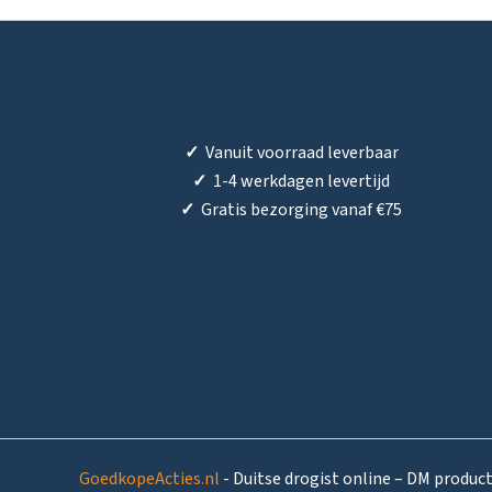
✓
Vanuit voorraad leverbaar
✓
1-4 werkdagen levertijd
✓
Gratis bezorging vanaf €75
GoedkopeActies.nl
- Duitse drogist online – DM produc