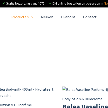
✓
Gratis bezorging vanaf €75
✓
DM online bestellen en bezorgen in
Ne
Producten
Merken
Over ons
Contact
Bodylotion & Huidcrème
Balea Vaseline
lotion & Huidcrème