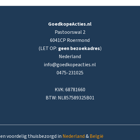
GoedkopeActies.nl
Pastoorswal 2
6041CP Roermond
(LET OP:
geen bezoekadres
)
Nederland
info@goedkopeacties.nl
0475-231025
KVK: 68781660
BTW: NL857589325B01
ten voordelig thuisbezorgd in
Nederland
&
België