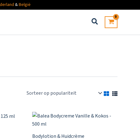
derland
&
België
Bodylotion & Huidcrème