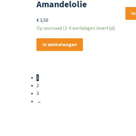
Amandelolie
I
€
3,50
Op voorraad (1-4 werkdagen levertijd)
In winkelwagen
1
2
3
→