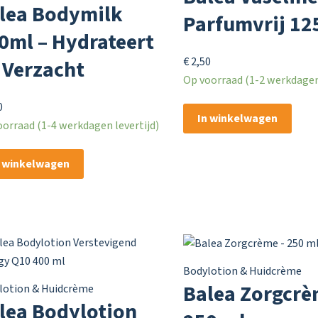
lea Bodymilk
Parfumvrij 12
0ml – Hydrateert
€
2,50
 Verzacht
Op voorraad (1-2 werkdagen 
0
In winkelwagen
orraad (1-4 werkdagen levertijd)
n winkelwagen
Bodylotion & Huidcrème
Balea Zorgcrè
lotion & Huidcrème
lea Bodylotion