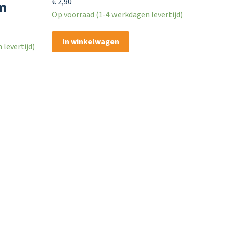
€
2,90
m
Op voorraad (1-4 werkdagen levertijd)
In winkelwagen
levertijd)