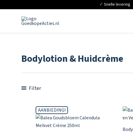
✓
Snelle levering
Ga
naar
de
inhoud
Bodylotion & Huidcrème
Filter
AANBIEDING!
Body