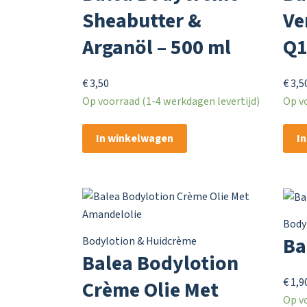
Sheabutter &
Ve
Arganöl – 500 ml
Q1
€
3,50
€
3,5
Op voorraad (1-4 werkdagen levertijd)
Op vo
In winkelwagen
I
Body
Ba
Bodylotion & Huidcrème
Balea Bodylotion
€
1,9
Crème Olie Met
Op vo