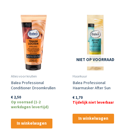
NIET OP VOORRAAD
Alles voor krullen
Haarkuur
Balea Professional
Balea Professional
Conditioner Droomkrullen
Haarmasker After Sun
SOS Intensief Masker
€
2,50
€
1,70
Op voorraad (1-2
Tijdelijk niet leverbaar
werkdagen levertijd)
In winkelwagen
In winkelwagen