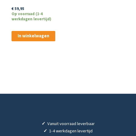
Browcocaine 3,5 ml
€
59,95
Op voorraad (1-4
werkdagen levertijd)
In winkelwagen
✓
Vanuit voorraad leverbaar
✓
1-4 werkdagen levertijd