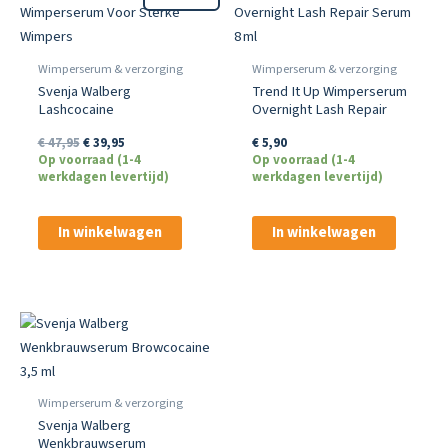
Wimperserum & verzorging
Wimperserum & verzorging
Svenja Walberg
Trend It Up Wimperserum
Lashcocaine
Overnight Lash Repair
Wimperserum Voor
Serum 8 ml
Oorspronkelijke
Huidige
€
47,95
€
39,95
€
5,90
Sterke Wimpers
prijs
prijs
Op voorraad (1-4
Op voorraad (1-4
was:
is:
werkdagen levertijd)
werkdagen levertijd)
€ 47,95.
€ 39,95.
In winkelwagen
In winkelwagen
Wimperserum & verzorging
Svenja Walberg
Wenkbrauwserum