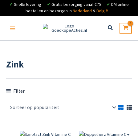
✓
Snelle levering
✓
Gratis bezorging vanaf €75
✓
DM online
bestellen en bezorgen in
Nederland
&
België
Ga
naar
de
inhoud
Zink
Filter