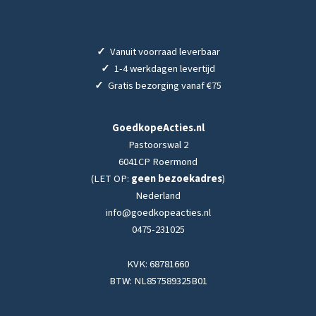
✓
Vanuit voorraad leverbaar
✓
1-4 werkdagen levertijd
✓
Gratis bezorging vanaf €75
GoedkopeActies.nl
Pastoorswal 2
6041CP Roermond
(LET OP:
geen bezoekadres
)
Nederland
info@goedkopeacties.nl
0475-231025
KVK: 68781660
BTW: NL857589325B01