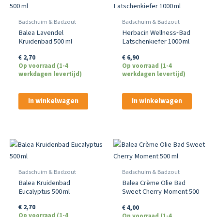
Badschuim & Badzout
Badschuim & Badzout
Balea Lavendel
Herbacin Wellness‑Bad
Kruidenbad 500 ml
Latschenkiefer 1000 ml
€
2,70
€
6,90
Op voorraad (1-4
Op voorraad (1-4
werkdagen levertijd)
werkdagen levertijd)
In winkelwagen
In winkelwagen
Badschuim & Badzout
Badschuim & Badzout
Balea Kruidenbad
Balea Crème Olie Bad
Eucalyptus 500 ml
Sweet Cherry Moment 500
ml
€
2,70
€
4,00
Op voorraad (1-4
Op voorraad (1-4