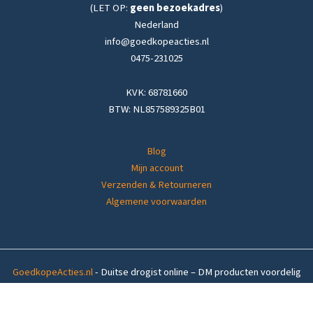
(LET OP:
geen bezoekadres
)
Nederland
info@goedkopeacties.nl
0475-231025
KVK: 68781660
BTW: NL857589325B01
Blog
Mijn account
Verzenden & Retourneren
Algemene voorwaarden
GoedkopeActies.nl
- Duitse drogist online – DM producten voordelig
thuisbezorgd in
Nederland
&
België