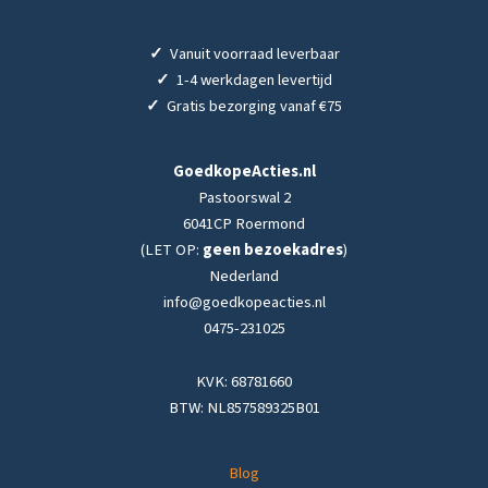
✓
Vanuit voorraad leverbaar
✓
1-4 werkdagen levertijd
✓
Gratis bezorging vanaf €75
GoedkopeActies.nl
Pastoorswal 2
6041CP Roermond
(LET OP:
geen bezoekadres
)
Nederland
info@goedkopeacties.nl
0475-231025
KVK: 68781660
BTW: NL857589325B01
Blog