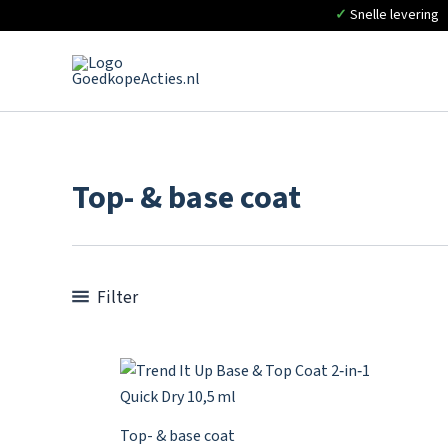
✓
Snelle levering
Ga
naar
de
inhoud
Top- & base coat
Filter
Top- & base coat