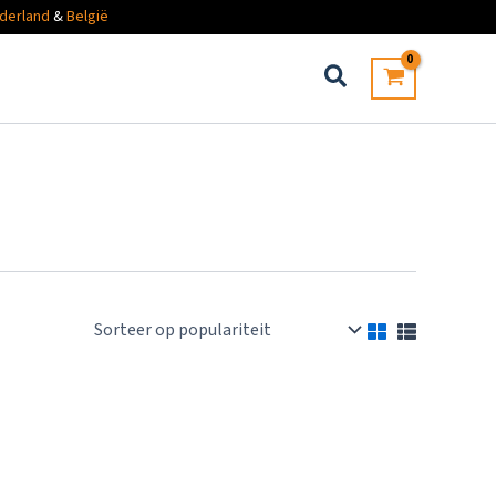
derland
&
België