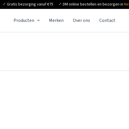
✓
Gratis bezorging vanaf €75
✓
DM online bestellen en bezorgen in
Ne
Producten
Merken
Over ons
Contact