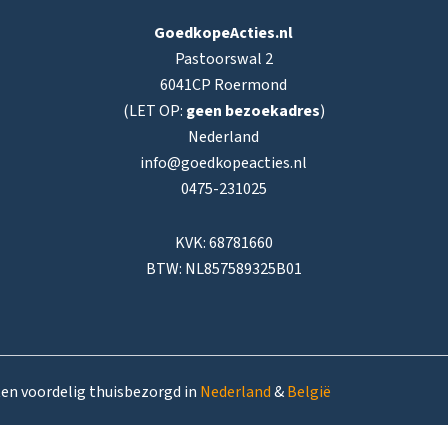
GoedkopeActies.nl
Pastoorswal 2
6041CP Roermond
(LET OP:
geen bezoekadres
)
Nederland
info@goedkopeacties.nl
0475-231025
KVK: 68781660
BTW: NL857589325B01
ten voordelig thuisbezorgd in
Nederland
&
België