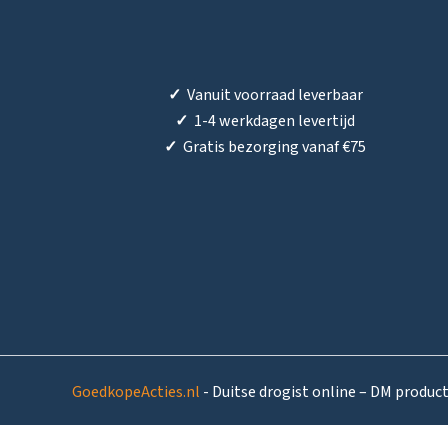
✓
Vanuit voorraad leverbaar
✓
1-4 werkdagen levertijd
✓
Gratis bezorging vanaf €75
GoedkopeActies.nl
- Duitse drogist online – DM produc