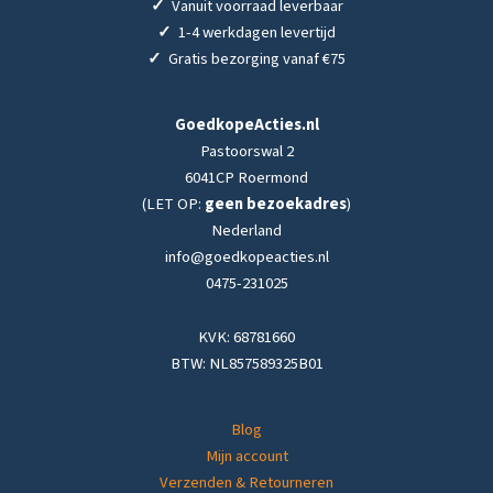
✓
Vanuit voorraad leverbaar
✓
1-4 werkdagen levertijd
✓
Gratis bezorging vanaf €75
GoedkopeActies.nl
Pastoorswal 2
6041CP Roermond
(LET OP:
geen bezoekadres
)
Nederland
info@goedkopeacties.nl
0475-231025
KVK: 68781660
BTW: NL857589325B01
Blog
Mijn account
Verzenden & Retourneren