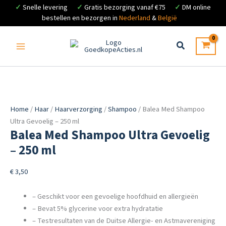
✓
Snelle levering
✓
Gratis bezorging vanaf €75
✓
DM online
bestellen en bezorgen in
Nederland
&
België
Ga
naar
de
inhoud
Home
/
Haar
/
Haarverzorging
/
Shampoo
/ Balea Med Shampoo
Ultra Gevoelig – 250 ml
Balea Med Shampoo Ultra Gevoelig
– 250 ml
€
3,50
– Geschikt voor een gevoelige hoofdhuid en allergieën
– Bevat 5% glycerine voor extra hydratatie
– Testresultaten van de Duitse Allergie- en Astmavereniging