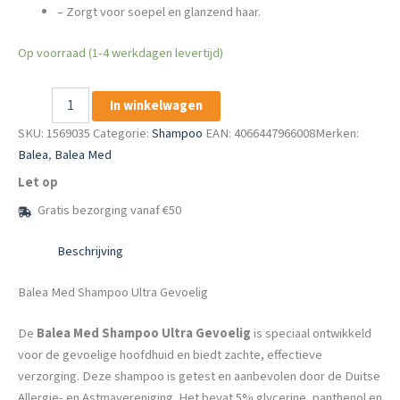
– Zorgt voor soepel en glanzend haar.
Op voorraad (1-4 werkdagen levertijd)
Balea
In winkelwagen
Med
Shampoo
SKU:
1569035
Categorie:
Shampoo
EAN: 4066447966008
Merken:
Ultra
Balea
,
Balea Med
Gevoelig
Let op
-
250
Gratis bezorging vanaf €50
ml
aantal
Beschrijving
Balea Med Shampoo Ultra Gevoelig
De
Balea Med Shampoo Ultra Gevoelig
is speciaal ontwikkeld
voor de gevoelige hoofdhuid en biedt zachte, effectieve
verzorging. Deze shampoo is getest en aanbevolen door de Duitse
Allergie- en Astmavereniging. Het bevat 5% glycerine, panthenol en