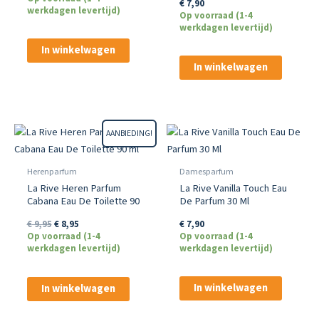
€
7,90
werkdagen levertijd)
Op voorraad (1-4
werkdagen levertijd)
In winkelwagen
In winkelwagen
AANBIEDING!
Herenparfum
Damesparfum
La Rive Heren Parfum
La Rive Vanilla Touch Eau
Cabana Eau De Toilette 90
De Parfum 30 Ml
ml
Oorspronkelijke
Huidige
€
7,90
€
9,95
€
8,95
prijs
prijs
Op voorraad (1-4
Op voorraad (1-4
was:
is:
werkdagen levertijd)
werkdagen levertijd)
€ 9,95.
€ 8,95.
In winkelwagen
In winkelwagen