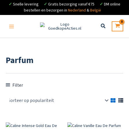
✓
Snelle levering
✓
Gratis bezorging vanaf €75
✓
DM online
bestellen en bezorgen in
Nederland
&
België
Ga
naar
de
inhoud
Parfum
Filter