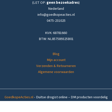
(LET OP:
geen bezoekadres
)
Nederland
info@goedkopeacties.nl
0475-231025
KVK: 68781660
BTW: NL857589325B01
Blog
Mijn account
Verzenden & Retourneren
Algemene voorwaarden
GoedkopeActies.nl
- Duitse drogist online – DM producten voordelig
thuisbezorgd in
Nederland
&
België