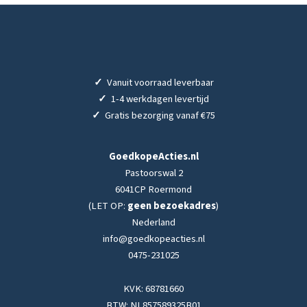
✓
Vanuit voorraad leverbaar
✓
1-4 werkdagen levertijd
✓
Gratis bezorging vanaf €75
GoedkopeActies.nl
Pastoorswal 2
6041CP Roermond
(LET OP:
geen bezoekadres
)
Nederland
info@goedkopeacties.nl
0475-231025
KVK: 68781660
BTW: NL857589325B01