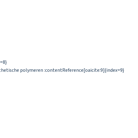
x=8}
hetische polymeren :contentReference[oaicite:9]{index=9}