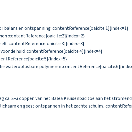
r balans en ontspanning :contentReference[oaicite:1]{index=1}
nen :contentReference[oaicite:2]{index=2}
eeft :contentReference[oaicite:3]{index=3}
 voor de huid :contentReference[oaicite:4]{index=4}
entReference[oaicite:5]{index=5}
che wateroplosbare polymeren :contentReference[oaicite:6]{inde
eg ca. 2–3 doppen van het Balea Kruidenbad toe aan het stromend
lichaam en geest ontspannen in het zachte schuim. :contentRefer