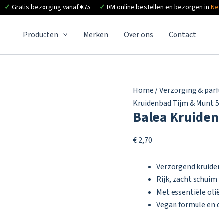
✓
Gratis bezorging vanaf €75
✓
DM online bestellen en bezorgen in
Ne
Producten
Merken
Over ons
Contact
Home
/
Verzorging & par
Kruidenbad Tijm & Munt 
Balea Kruiden
€
2,70
Verzorgend kruide
Rijk, zacht schui
Met essentiële oli
Vegan formule en 