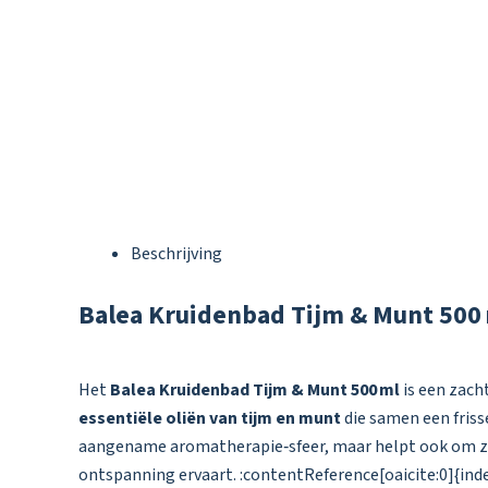
Beschrijving
Balea Kruidenbad Tijm & Munt 500
Het
Balea Kruidenbad Tijm & Munt 500 ml
is een zac
essentiële oliën van tijm en munt
die samen een friss
aangename aromatherapie‑sfeer, maar helpt ook om 
ontspanning ervaart. :contentReference[oaicite:0]{ind