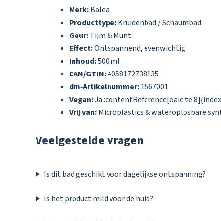
Merk:
Balea
Producttype:
Kruidenbad / Schaumbad
Geur:
Tijm & Munt
Effect:
Ontspannend, evenwichtig
Inhoud:
500 ml
EAN/GTIN:
4058172738135
dm‑Artikelnummer:
1567001
Vegan:
Ja :contentReference[oaicite:8]{inde
Vrij van:
Microplastics & wateroplosbare synt
Veelgestelde vragen
Is dit bad geschikt voor dagelijkse ontspanning?
Is het product mild voor de huid?