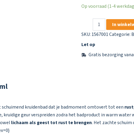
Op voorraad (1-4 werkdage
Balea
In winkel
Kruidenbad
Tijm
SKU:
1567001
Categorie:
B
&
Let op
Munt
500 ml
Gratis bezorging vana
aantal
 ml
ht schuimend kruidenbad dat je badmoment omtovert tot een
rust
e, kruidige geur verspreiden zodra het badproduct in warm water w
zowel
lichaam als geest tot rust te brengen
. Het zachte schuim 
ex=0}