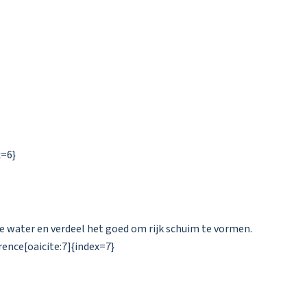
x=6}
e water en verdeel het goed om rijk schuim te vormen.
ence[oaicite:7]{index=7}