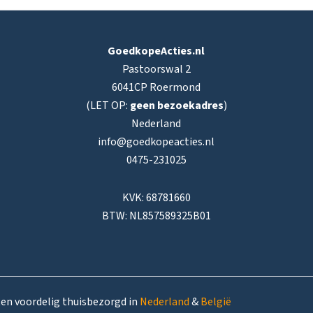
GoedkopeActies.nl
Pastoorswal 2
6041CP Roermond
(LET OP:
geen bezoekadres
)
Nederland
info@goedkopeacties.nl
0475-231025
KVK: 68781660
BTW: NL857589325B01
ten voordelig thuisbezorgd in
Nederland
&
België