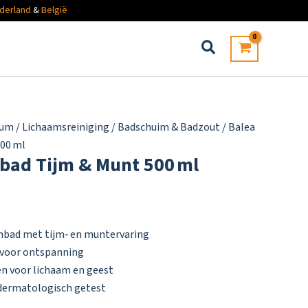
derland
&
België
fum
/
Lichaamsreiniging
/
Badschuim & Badzout
/ Balea
500 ml
bad Tijm & Munt 500 ml
nbad met tijm‑ en muntervaring
m voor ontspanning
ën voor lichaam en geest
dermatologisch getest