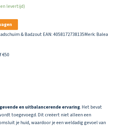
n levertijd)
wagen
adschuim & Badzout
EAN: 4058172738135
Merk:
Balea
f €50
gevende en uitbalancerende ervaring
. Het bevat
ordt toegevoegd. Dit creëert niet alleen een
omsluit je huid, waardoor je een weldadig gevoel van