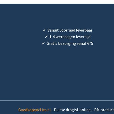
✓
Vanuit voorraad leverbaar
✓
1-4 werkdagen levertijd
✓
Gratis bezorging vanaf €75
GoedkopeActies.nl
- Duitse drogist online – DM produc