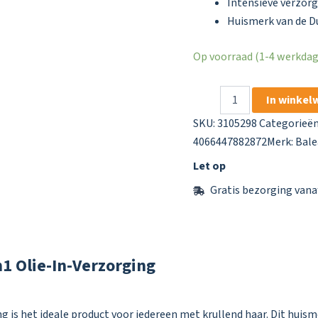
Intensieve verzorgi
Huismerk van de D
Op voorraad (1-4 werkdage
Balea
In winkel
Professional
Traumlocken
SKU:
3105298
Categorieë
2in1
4066447882872
Merk:
Bale
Olie-
In-
Let op
Verzorging
Gratis bezorging vana
aantal
1 Olie-In-Verzorging
g is het ideale product voor iedereen met krullend haar. Dit huis