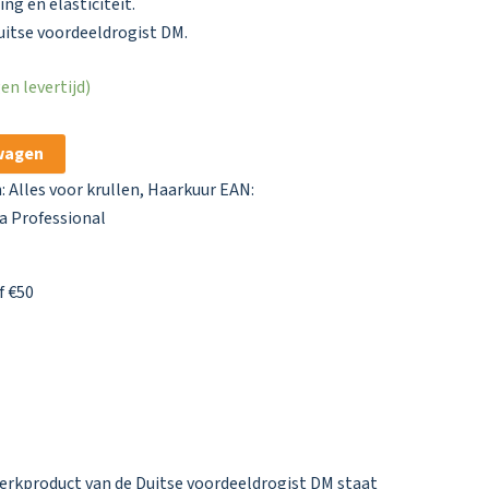
ng en elasticiteit.
uitse voordeeldrogist DM.
n levertijd)
wagen
n:
Alles voor krullen
,
Haarkuur
EAN:
a Professional
f €50
merkproduct van de Duitse voordeeldrogist DM staat