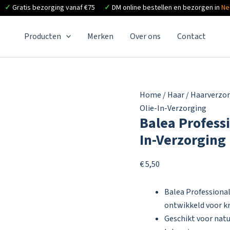
✓
Gratis bezorging vanaf €75
✓
DM online bestellen en bezorgen in
Ne
Producten
Merken
Over ons
Contact
Home
/
Haar
/
Haarverzo
Olie-In-Verzorging
Balea Profess
In-Verzorging
€
5,50
Balea Professional
ontwikkeld voor kr
Geschikt voor natu