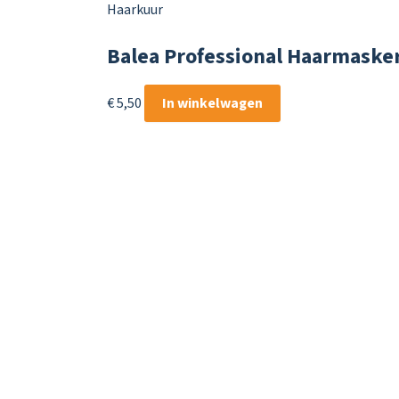
Haarkuur
Balea Professional Haarmasker
€
5,50
In winkelwagen