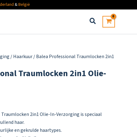
derland
&
België
rging
/
Haarkuur
/ Balea Professional Traumlocken 2in1
ional Traumlocken 2in1 Olie-
 Traumlocken 2in1 Olie-In-Verzorging is speciaal
ullend haar.
urlijke en gekrulde haartypes.