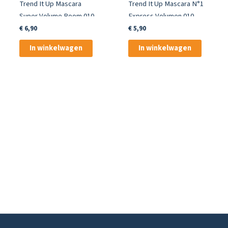
Trend It Up Mascara
Trend It Up Mascara N°1
Super Volume Boom 010
Express Volumen 010
Black
Black
€
6,90
€
5,90
In winkelwagen
In winkelwagen