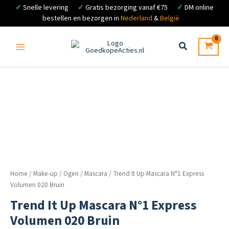
✓
Snelle levering
✓
Gratis bezorging vanaf €75
✓
DM online
bestellen en bezorgen in
Nederland
&
België
Ga
naar
de
inhoud
Home
/
Make-up
/
Ogen
/
Mascara
/ Trend It Up Mascara N°1 Express
Volumen 020 Bruin
Trend It Up Mascara N°1 Express
Volumen 020 Bruin