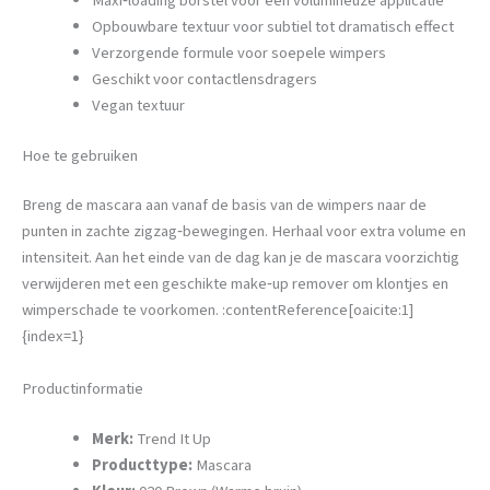
Maxi‑loading borstel voor een volumineuze applicatie
Opbouwbare textuur voor subtiel tot dramatisch effect
Verzorgende formule voor soepele wimpers
Geschikt voor contactlensdragers
Vegan textuur
Hoe te gebruiken
Breng de mascara aan vanaf de basis van de wimpers naar de
punten in zachte zigzag‑bewegingen. Herhaal voor extra volume en
intensiteit. Aan het einde van de dag kan je de mascara voorzichtig
verwijderen met een geschikte make‑up remover om klontjes en
wimperschade te voorkomen. :contentReference[oaicite:1]
{index=1}
Productinformatie
Merk:
Trend It Up
Producttype:
Mascara