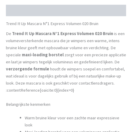
Beschrijving
Trend It Up Mascara N°1 Express Volumen 020 Bruin
De
Trend It Up Mascara N°1 Express Volumen 020 Bruin
is een
volumeversterkende mascara die je wimpers een warme, intens
bruine kleur geeft met opbouwbaar volume en verdichting. De
speciale
maxi‑loading borstel
zorgt voor een precieze applicatie
en laat je wimpers tegelijk volumineus en gedefinieerd lijken. De
verzorgende formule
houdt de wimpers soepel en comfortabel,
wat ideaal is voor dagelijks gebruik of bij een natuurlijke make‑up
look. Deze mascara is ook geschikt voor contactlensdragers.
:contentReference[oaicite:0]{index=0}
Belangrijkste kenmerken
Warm bruine kleur voor een zachte maar expressieve
look