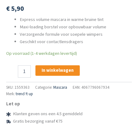
€
5,90
Express volume mascara in warme bruine tint
Maxi‑loading borstel voor opbouwbaar volume
Verzorgende formule voor soepele wimpers
Geschikt voor contactlensdragers
Op voorraad (1-4 werkdagen levertijd)
Trend
In winkelwagen
It
Up
Mascara
SKU:
1559363
Categorie:
Mascara
EAN: 4067796067934
N°1
Merk:
trend !t up
Express
Let op
Volumen
020
Klanten geven ons een 4.5 gemiddeld
Bruin
Gratis bezorging vanaf €75
aantal