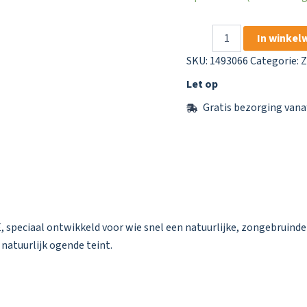
SUNDANCE
In winkel
Zelfbruinerspray
Teint
SKU:
1493066
Categorie:
Z
aantal
Let op
Gratis bezorging vana
peciaal ontwikkeld voor wie snel een natuurlijke, zongebruinde l
natuurlijk ogende teint.