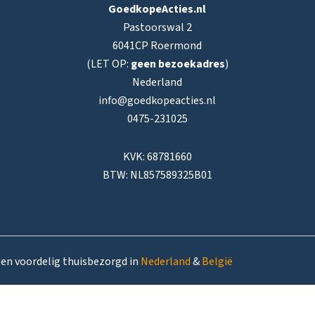
GoedkopeActies.nl
Pastoorswal 2
6041CP Roermond
(LET OP:
geen bezoekadres
)
Nederland
info@goedkopeacties.nl
0475-231025
KVK: 68781660
BTW: NL857589325B01
ten voordelig thuisbezorgd in
Nederland
&
België