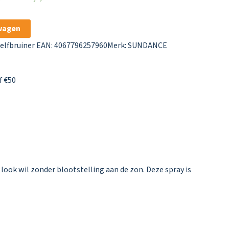
wagen
elfbruiner
EAN: 4067796257960
Merk:
SUNDANCE
f €50
ook wil zonder blootstelling aan de zon. Deze spray is