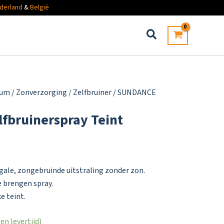
derland
&
België
fum
/
Zonverzorging
/
Zelfbruiner
/ SUNDANCE
fbruinerspray Teint
egale, zongebruinde uitstraling zonder zon.
 brengen spray.
e teint.
n levertijd)