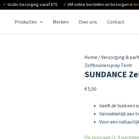
✓
Gratis bezorging vanaf €75
✓
DM online bestellen en bezorgen in
Ne
Producten
Merken
Over ons
Contact
Home
/
Verzorging & par
Zelfbruinerspray Teint
SUNDANCE Zel
€
5,50
Geeft de huid een 
Gemakkelijk aan te
Voor een natuurlijk
Op voorraad (1-4 werkdage