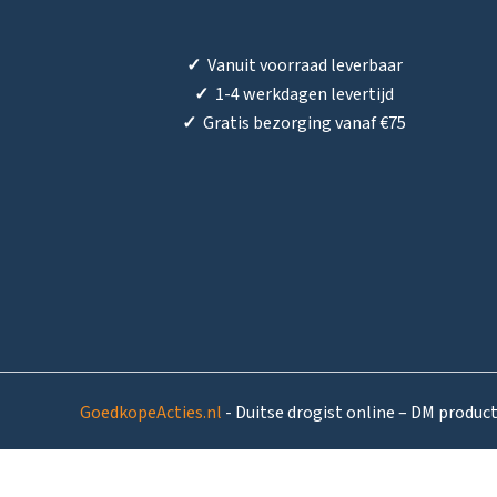
✓
Vanuit voorraad leverbaar
✓
1-4 werkdagen levertijd
✓
Gratis bezorging vanaf €75
GoedkopeActies.nl
- Duitse drogist online – DM produc