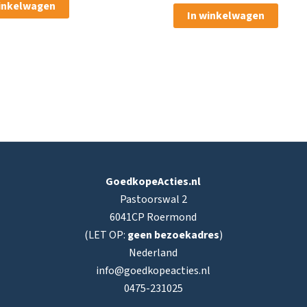
winkelwagen
was:
is:
In winkelwagen
€ 10,50.
€ 8,20.
GoedkopeActies.nl
Pastoorswal 2
6041CP Roermond
(LET OP:
geen bezoekadres
)
Nederland
info@goedkopeacties.nl
0475-231025