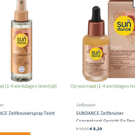
d (1-4 werkdagen levertijd)
Op voorraad (1-4 werkdagen lev
ner
Zelfbruiner
CE Zelfbruinerspray Teint
SUNDANCE Zelfbruiner
Concentraat Gezicht En Dec
Oorspronkelijke
Huidige
30 ml
€
10,50
€
8,20
prijs
prijs