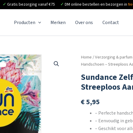
✓
Gratis bezorging vanaf €75
✓
DM online bestellen en bezorgen in
Ne
Producten
Merken
Over ons
Contact
Home
/
Verzorging & parfum
Handschoen – Streeploos A
Sundance Zelf
Streeploos A
€
5,95
– Perfecte handsch
– Eenvoudig in geb
– Geschikt voor al