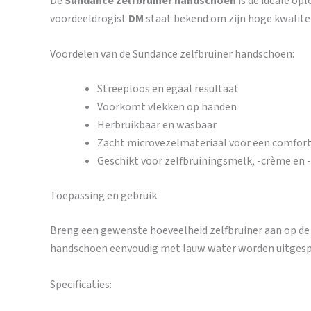
De
Sundance zelfbruiner handschoen
is de ideale op
voordeeldrogist
DM
staat bekend om zijn hoge kwalitei
Voordelen van de Sundance zelfbruiner handschoen:
Streeploos en egaal resultaat
Voorkomt vlekken op handen
Herbruikbaar en wasbaar
Zacht microvezelmateriaal voor een comfor
Geschikt voor zelfbruiningsmelk, -crème en 
Toepassing en gebruik
Breng een gewenste hoeveelheid zelfbruiner aan op de
handschoen eenvoudig met lauw water worden uitgesp
Specificaties: