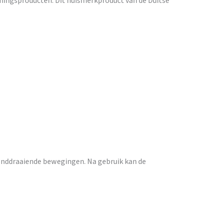
uiningsproducten. Dit huismerkproduct van de Duitse
onddraaiende bewegingen. Na gebruik kan de