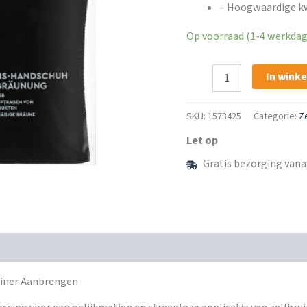
– Hoogwaardige kwa
Op voorraad (1-4 werkdage
Sundance
In wink
Zelfbruiner
Handschoen
–
SKU:
1573425
Categorie:
Z
Streeploos
Aanbrengen
Let op
aantal
Gratis bezorging vana
uiner Aanbrengen