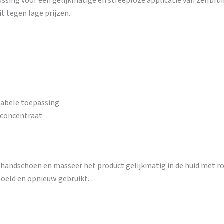
lossing voor een gelijkmatige en streeploze applicatie van zelfbr
t tegen lage prijzen.
tabele toepassing
-concentraat
 handschoen en masseer het product gelijkmatig in de huid met r
oeld en opnieuw gebruikt.