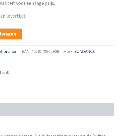
liteit voor een lage prijs.
n levertijd)
elwagen
elfbruiner
EAN: 4058172862908
Merk:
SUNDANCE
f €50