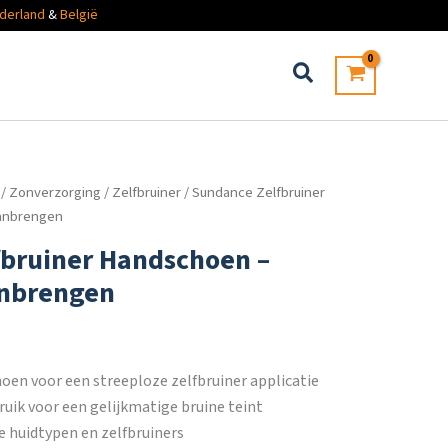
derland
&
België
/
Zonverzorging
/
Zelfbruiner
/ Sundance Zelfbruiner
anbrengen
bruiner Handschoen –
anbrengen
oen voor een streeploze zelfbruiner applicatie
ruik voor een gelijkmatige bruine teint
le huidtypen en zelfbruiners