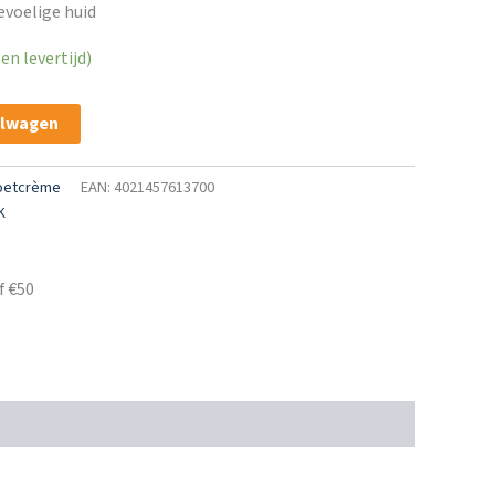
evoelige huid
n levertijd)
elwagen
oetcrème
EAN: 4021457613700
K
f €50