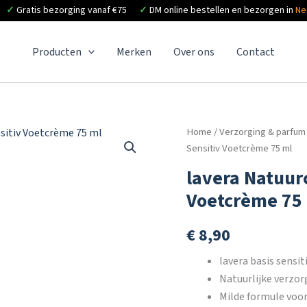
✓
Gratis bezorging vanaf €75
✓
DM online bestellen en bezorgen in
Ne
Producten
Merken
Over ons
Contact
Home
/
Verzorging & parfum
Sensitiv Voetcrème 75 ml
lavera Natuur
Voetcrème 75
€
8,90
lavera basis sensi
Natuurlijke verzor
Milde formule voor