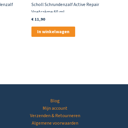
denzalf
Scholl Schrundenzalf Active Repair
Voetcrème 60 ml
€
11,90
In winkelwagen
Blog
Mijn account
Verzenden & Retourneren
Algemene voorwaarden