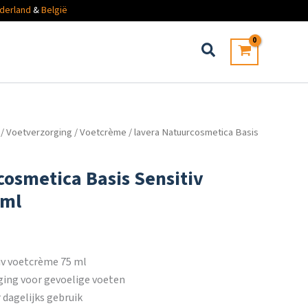
derland
&
België
/
Voetverzorging
/
Voetcrème
/ lavera Natuurcosmetica Basis
cosmetica Basis Sensitiv
 ml
tiv voetcrème 75 ml
ging voor gevoelige voeten
 dagelijks gebruik