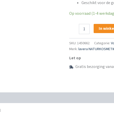
Geschikt voor de g
Op voorraad (1-4 werkdage
lavera
In wink
Natuurcosmetica
Basis
Sensitiv
SKU:
1450662
Categorie:
V
Voetcrème
Merk:
lavera NATURKOSMETI
75
ml
Let op
aantal
Gratis bezorging vana
l