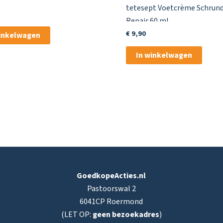
tetesept Voetcrème Schrun
Repair 60 ml
€
9,90
winkelwagen
In winkelwagen
GoedkopeActies.nl
Pastoorswal 2
6041CP Roermond
(LET OP:
geen bezoekadres
)