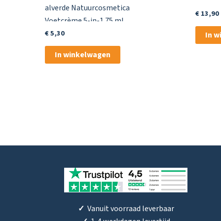
alverde Natuurcosmetica
€
13,90
Voetcrème 5-in-1 75 ml
€
5,30
In 
In winkelwagen
✓
Vanuit voorraad leverbaar