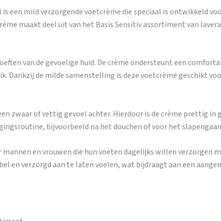
is een mild verzorgende voetcrème die speciaal is ontwikkeld voo
ème maakt deel uit van het Basis Sensitiv assortiment van lavera
eften van de gevoelige huid. De crème ondersteunt een comfortab
uik. Dankzij de milde samenstelling is deze voetcrème geschikt vo
een zwaar of vettig gevoel achter. Hierdoor is de crème prettig in
ngsroutine, bijvoorbeeld na het douchen of voor het slapengaan
or mannen en vrouwen die hun voeten dagelijks willen verzorgen m
bel en verzorgd aan te laten voelen, wat bijdraagt aan een aange