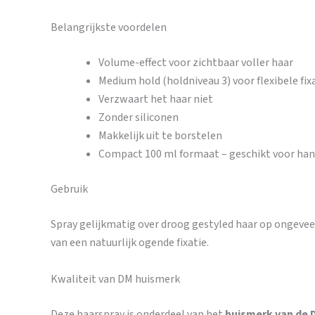
Belangrijkste voordelen
Volume-effect voor zichtbaar voller haar
Medium hold (holdniveau 3) voor flexibele fix
Verzwaart het haar niet
Zonder siliconen
Makkelijk uit te borstelen
Compact 100 ml formaat – geschikt voor ha
Gebruik
Spray gelijkmatig over droog gestyled haar op ongeveer
van een natuurlijk ogende fixatie.
Kwaliteit van DM huismerk
Deze haarspray is onderdeel van het
huismerk van de 