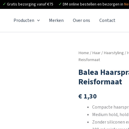
✓
Gratis bezorging vanaf €75
✓
DM online bestellen en bezorgen in
Ne
Producten
Merken
Over ons
Contact
Home
/
Haar
/
Haarstyling
/
H
Reisformaat
Balea Haarspr
Reisformaat
€
1,30
Compacte haarspr
Medium hold, hold
Zonder siliconen e