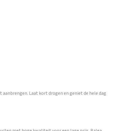
et aanbrengen. Laat kort drogen en geniet de hele dag
ten met hoge kwaliteit voor een lage prijs. Balea