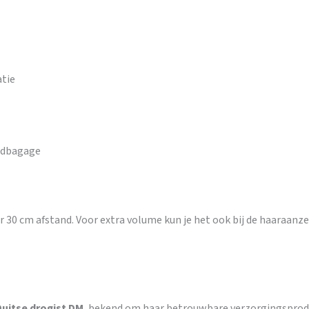
atie
ndbagage
 30 cm afstand. Voor extra volume kun je het ook bij de haaraanz
Duitse drogist DM
, bekend om haar betrouwbare verzorgingsproduc