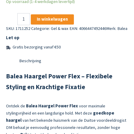
Op voorraad (1-4 werkdagen levertijd)
Balea
In winkelwagen
Haargel
Power
SKU:
1711252
Categorie:
Gel & wax
EAN: 4066447492446
Merk:
Balea
Flex
Let op
aantal
Gratis bezorging vanaf €50
Beschrijving
Balea Haargel Power Flex – Flexibele
Styling en Krachtige Fixatie
Ontdek de
Balea Haargel Power Flex
voor maximale
stylingvrijheid en een langdurige hold. Met deze
goedkope
haargel
van het bekende huismerk van de Duitse voordeeldrogist
DM behaal je eenvoudig professionele resultaten, zonder hoge