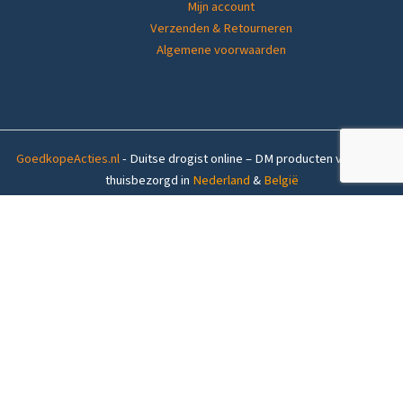
Mijn account
Verzenden & Retourneren
Algemene voorwaarden
GoedkopeActies.nl
- Duitse drogist online – DM producten voordelig
thuisbezorgd in
Nederland
&
België
Op voorraad (1-4 werkdagen levertijd)
Balea
In winkelwagen
Haargel