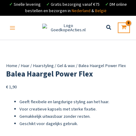
✓
Snelle levering
✓
Gratis bezorging vanaf €75
✓
DM online
bestellen en bezorgen in
Nederland
&
België
Ga
naar
de
inhoud
Home
/
Haar
/
Haarstyling
/
Gel & wax
/ Balea Haargel Power Flex
Balea Haargel Power Flex
€
1,90
Geeft flexibele en langdurige styling aan het haar.
Voor creatieve kapsels met sterke fixatie.
Gemakkelijk uitwasbaar zonder resten.
Geschikt voor dagelijks gebruik.