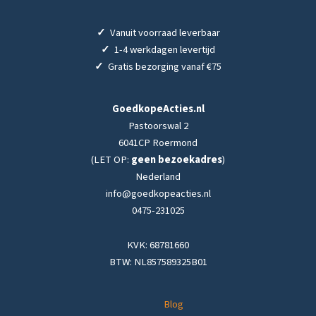
✓
Vanuit voorraad leverbaar
✓
1-4 werkdagen levertijd
✓
Gratis bezorging vanaf €75
GoedkopeActies.nl
Pastoorswal 2
6041CP Roermond
(LET OP:
geen bezoekadres
)
Nederland
info@goedkopeacties.nl
0475-231025
KVK: 68781660
BTW: NL857589325B01
Blog