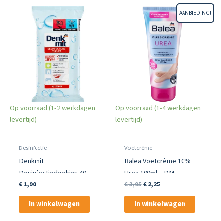
AANBIEDING!
Op voorraad (1-2 werkdagen
Op voorraad (1-4 werkdagen
levertijd)
levertijd)
Desinfectie
Voetcrème
Denkmit
Balea Voetcrème 10%
Desinfectiedoekjes 40
Urea 100ml – DM
Stuks – Hygiënische
Huismerk
Oorspronkelijke
Huidige
€
1,90
€
3,95
€
2,25
prijs
prijs
Reiniging
was:
is:
In winkelwagen
In winkelwagen
€ 3,95.
€ 2,25.