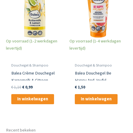
Op voorraad (1-2 werkdagen
Op voorraad (1-4 werkdagen
levertijd)
levertijd)
Douchegel & Shampoo
Douchegel & Shampoo
Balea Crème Douchegel
Balea Douchegel Be
Karnemelk & Citroen,
Happy And Joyful
300ml
Oorspronkelijke
Huidige
€
1,10
€
0,99
€
1,50
prijs
prijs
was:
is:
In winkelwagen
In winkelwagen
€ 1,10.
€ 0,99.
Recent bekeken