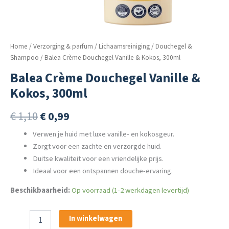
Home
/
Verzorging & parfum
/
Lichaamsreiniging
/
Douchegel &
Shampoo
/ Balea Crème Douchegel Vanille & Kokos, 300ml
Balea Crème Douchegel Vanille &
Kokos, 300ml
Oorspronkelijke
Huidige
€
1,10
€
0,99
prijs
prijs
Verwen je huid met luxe vanille- en kokosgeur.
Zorgt voor een zachte en verzorgde huid.
was:
is:
Duitse kwaliteit voor een vriendelijke prijs.
€ 1,10.
€ 0,99.
Ideaal voor een ontspannen douche-ervaring.
Beschikbaarheid:
Op voorraad (1-2 werkdagen levertijd)
Balea
In winkelwagen
Crème