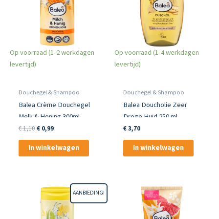
Op voorraad (1-2 werkdagen
Op voorraad (1-4 werkdagen
levertijd)
levertijd)
Douchegel & Shampoo
Douchegel & Shampoo
Balea Crème Douchegel
Balea Doucholie Zeer
Melk & Honing 300ml
Droge Huid 250 ml
Oorspronkelijke
Huidige
€
1,10
€
0,99
€
3,70
prijs
prijs
was:
is:
In winkelwagen
In winkelwagen
€ 1,10.
€ 0,99.
AANBIEDING!