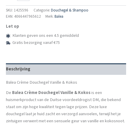
Douchegel
Vanille
SKU:
1425596
Categorie:
Douchegel & Shampoo
&
EAN: 4066447965612
Merk:
Balea
Kokos,
Let op
300ml
aantal
Klanten geven ons een 4.5 gemiddeld
Gratis bezorging vanaf €75
Beschrijving
Balea Crème Douchegel Vanille & Kokos
De
Balea Crème Douchegel Vanille & Kokos
is een
huismerkproduct van de Duitse voordeeldrogist DM, die bekend
staat om zijn hoge kwaliteit tegen lage prijzen. Deze luxe
douchegel laat je huid zacht en verzorgd aanvoelen, terwijl het je
zintuigen verwent met een sensuele geur van vanille en kokosnoot.