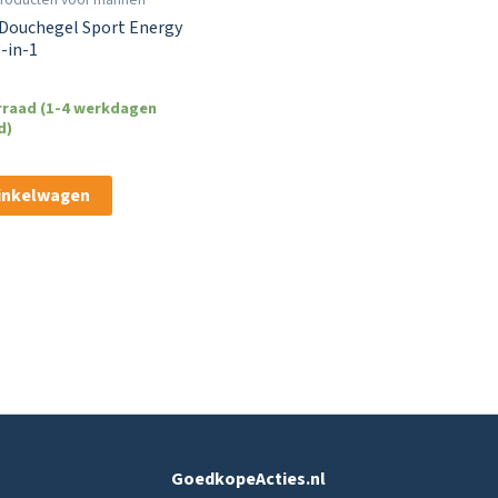
 Douchegel Sport Energy
-in-1
rraad (1-4 werkdagen
d)
winkelwagen
GoedkopeActies.nl