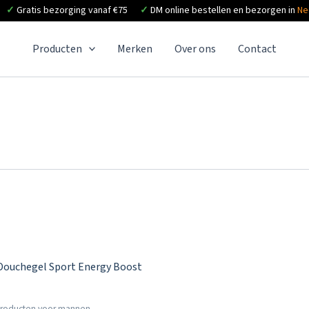
✓
Gratis bezorging vanaf €75
✓
DM online bestellen en bezorgen in
Ne
Producten
Merken
Over ons
Contact
roducten voor mannen