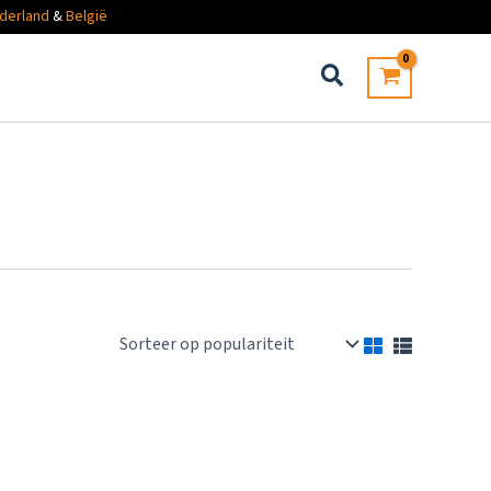
derland
&
België