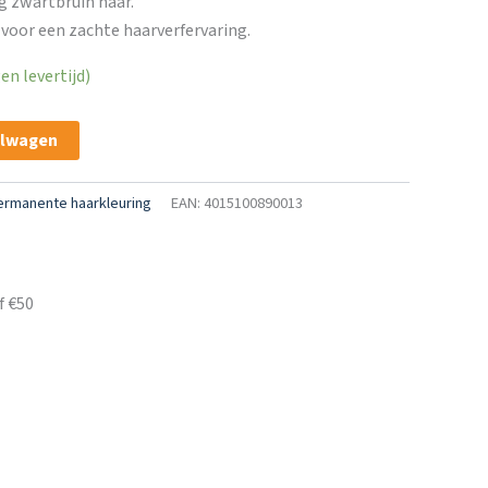
g zwartbruin haar.
oor een zachte haarverfervaring.
n levertijd)
elwagen
ermanente haarkleuring
EAN: 4015100890013
f €50