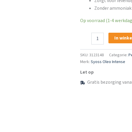
Zorgt voor levendi
Zonder ammoniak v
Op voorraad (1-4 werkdage
Syoss
In wink
Oleo
Intense
Haarverf
SKU:
3123148
Categorie:
P
2-
Merk:
Syoss Oleo Intense
10
Zwartbruin
Let op
aantal
Gratis bezorging vana