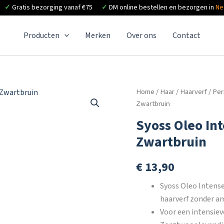
✓
Gratis bezorging vanaf €75
✓
DM online bestellen en bezorgen in
Ne
Producten
Merken
Over ons
Contact
Home
/
Haar
/
Haarverf
/
Per
Zwartbruin
Syoss Oleo In
Zwartbruin
€
13,90
Syoss Oleo Intens
haarverf zonder a
Voor een intensiev