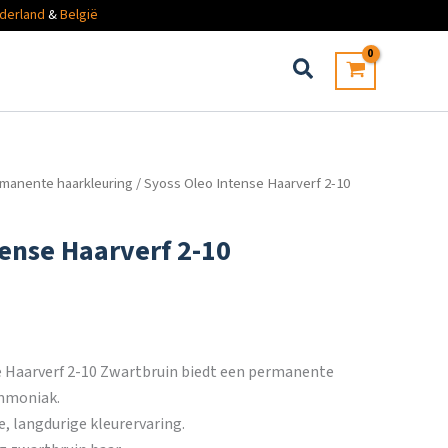
derland
&
België
manente haarkleuring
/ Syoss Oleo Intense Haarverf 2-10
tense Haarverf 2-10
e Haarverf 2-10 Zwartbruin biedt een permanente
mmoniak.
e, langdurige kleurervaring.