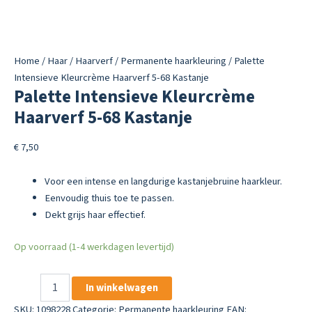
Home
/
Haar
/
Haarverf
/
Permanente haarkleuring
/ Palette
Intensieve Kleurcrème Haarverf 5-68 Kastanje
Palette Intensieve Kleurcrème
Haarverf 5-68 Kastanje
€
7,50
Voor een intense en langdurige kastanjebruine haarkleur.
Eenvoudig thuis toe te passen.
Dekt grijs haar effectief.
Op voorraad (1-4 werkdagen levertijd)
Palette
In winkelwagen
Intensieve
Kleurcrème
SKU:
1098228
Categorie:
Permanente haarkleuring
EAN: