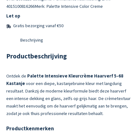
Haarverf
4015100816266
Merk:
Palette Intensive Color Creme
5-
Let op
68
Kastanje
Gratis bezorging vanaf €50
aantal
Beschrijving
Productbeschrijving
Ontdek de
Palette Intensieve Kleurcrème Haarverf 5-68
Kastanje
voor een diepe, kastanjebruine kleur met langdurig
resultaat. Dankzij de moderne kleurformule biedt deze haarverf
een intense dekking en glans, zelfs op grijs haar. De crèmetextuur
maakt het eenvoudig om de haarverf gelijkmatig aan te brengen,
zodat je ook thuis professionele resultaten behaalt.
Productkenmerken