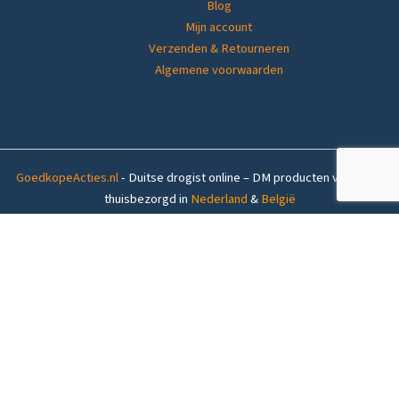
Blog
Mijn account
Verzenden & Retourneren
Algemene voorwaarden
GoedkopeActies.nl
- Duitse drogist online – DM producten voordelig
thuisbezorgd in
Nederland
&
België
Op voorraad (1-4 werkdagen levertijd)
Palette