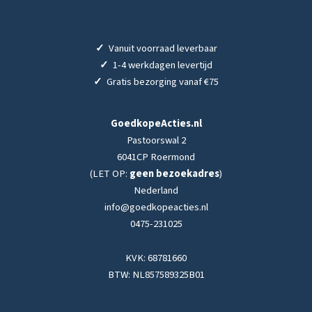
✓
Vanuit voorraad leverbaar
✓
1-4 werkdagen levertijd
✓
Gratis bezorging vanaf €75
GoedkopeActies.nl
Pastoorswal 2
6041CP Roermond
(LET OP:
geen bezoekadres
)
Nederland
info@goedkopeacties.nl
0475-231025
KVK: 68781660
BTW: NL857589325B01