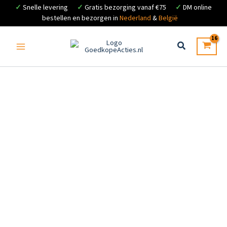
✓
Snelle levering
✓
Gratis bezorging vanaf €75
✓
DM online
bestellen en bezorgen in
Nederland
&
België
Ga
naar
de
inhoud