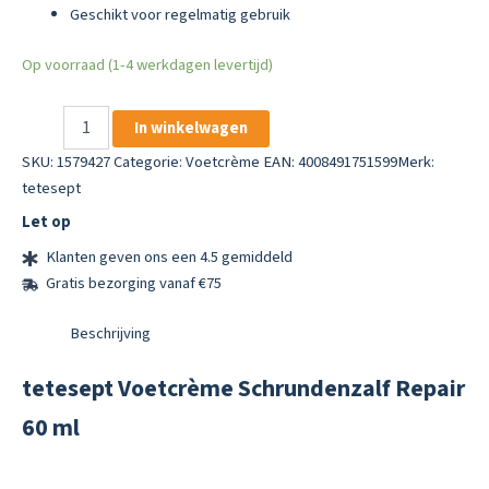
Geschikt voor regelmatig gebruik
Op voorraad (1-4 werkdagen levertijd)
tetesept
In winkelwagen
Voetcrème
Schrundenzalf
SKU:
1579427
Categorie:
Voetcrème
EAN: 4008491751599
Merk:
Repair
tetesept
60
Let op
ml
aantal
Klanten geven ons een 4.5 gemiddeld
Gratis bezorging vanaf €75
Beschrijving
tetesept Voetcrème Schrundenzalf Repair
60 ml