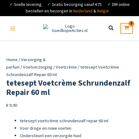
✓
Snelle levering
✓
Gratis bezorging vanaf €75
✓
DM online
bestellen en bezorgen in
Nederland
&
België
Ga
naar
de
inhoud
Home
/
Verzorging &
parfum
/
Voetverzorging
/
Voetcrème
/ tetesept Voetcrème
Schrundenzalf Repair 60 ml
tetesept Voetcrème Schrundenzalf
Repair 60 ml
€
9,90
tetesept voetcrème schrundenzalf repair 60 ml
Voor droge en ruwe voeten
Ondersteunt een verzorgde huid