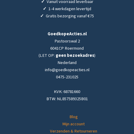
✓
Vanuit voorraad leverbaar
✓
1-4 werkdagen levertijd
✓
Gratis bezorging vanaf €75
GoedkopeActies.nl
Pastoorswal 2
6041CP Roermond
(LET OP:
geen bezoekadres
)
Nederland
info@goedkopeacties.nl
0475-231025
KVK: 68781660
BTW: NL857589325B01
Blog
Mijn account
Verzenden & Retourneren