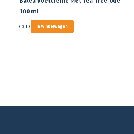
Balea Voetcrème Met Tea Tree-olie
100 ml
€
3,10
In winkelwagen