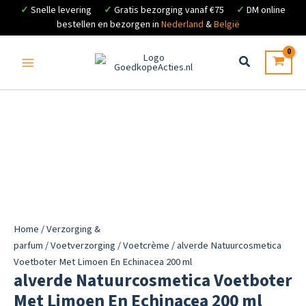
✓
Snelle levering
✓
Gratis bezorging vanaf €75
✓
DM online
bestellen en bezorgen in
Nederland
&
België
Ga
naar
de
inhoud
Home
/
Verzorging &
parfum
/
Voetverzorging
/
Voetcrème
/ alverde Natuurcosmetica
Voetboter Met Limoen En Echinacea 200 ml
alverde Natuurcosmetica Voetboter
Met Limoen En Echinacea 200 ml