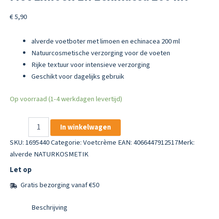
€
5,90
alverde voetboter met limoen en echinacea 200 ml
Natuurcosmetische verzorging voor de voeten
Rijke textuur voor intensieve verzorging
Geschikt voor dagelijks gebruik
Op voorraad (1-4 werkdagen levertijd)
alverde
In winkelwagen
Natuurcosmetica
Voetboter
SKU:
1695440
Categorie:
Voetcrème
EAN: 4066447912517
Merk:
Met
alverde NATURKOSMETIK
Limoen
Let op
En
Echinacea
Gratis bezorging vanaf €50
200
ml
Beschrijving
aantal