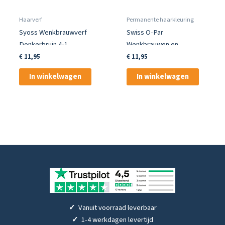
Haarverf
Permanente haarkleuring
Syoss Wenkbrauwverf
Swiss O-Par
Donkerbruin 4-1
Wenkbrauwen en
Wimperkleur Zwart
€
11,95
€
11,95
In winkelwagen
In winkelwagen
✓
Vanuit voorraad leverbaar
✓
1-4 werkdagen levertijd