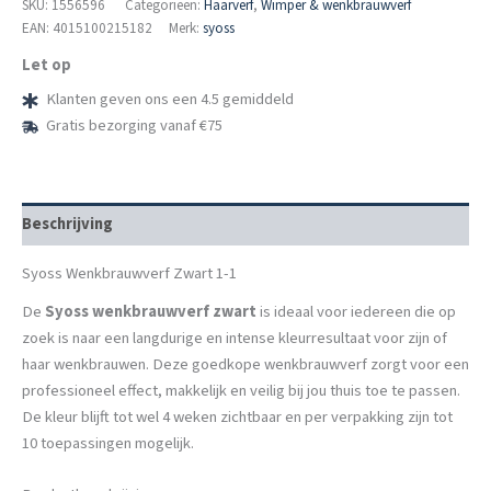
1-
SKU:
1556596
Categorieën:
Haarverf
,
Wimper & wenkbrauwverf
1
EAN: 4015100215182
Merk:
syoss
aantal
Let op
Klanten geven ons een 4.5 gemiddeld
Gratis bezorging vanaf €75
Beschrijving
Syoss Wenkbrauwverf Zwart 1-1
De
Syoss wenkbrauwverf zwart
is ideaal voor iedereen die op
zoek is naar een langdurige en intense kleurresultaat voor zijn of
haar wenkbrauwen. Deze goedkope wenkbrauwverf zorgt voor een
professioneel effect, makkelijk en veilig bij jou thuis toe te passen.
De kleur blijft tot wel 4 weken zichtbaar en per verpakking zijn tot
10 toepassingen mogelijk.