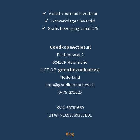
✓
Vanuit voorraad leverbaar
✓
1-4 werkdagen levertijd
✓
Gratis bezorging vanaf €75
GoedkopeActies.nl
Pastoorswal 2
6041CP Roermond
(LET OP:
geen bezoekadres
)
Nederland
info@goedkopeacties.nl
0475-231025
KVK: 68781660
BTW: NL857589325B01
Blog