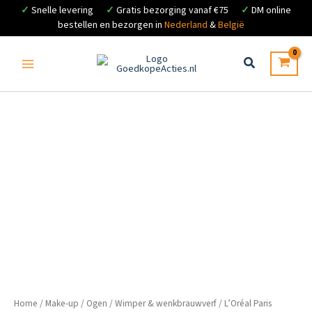
✓
Snelle levering
✓
Gratis bezorging vanaf €75
✓
DM online
bestellen en bezorgen in
Nederland
&
België
Ga
naar
de
inhoud
Home
/
Make-up
/
Ogen
/
Wimper & wenkbrauwverf
/ L’Oréal Paris