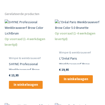
Gerelateerde producten
Op voorraad (1-4 werkdagen
Op voorraad (1-4 werkdagen
levertijd)
levertijd)
Wimper & wenkbrauwverf
Wimper & wenkbrauwverf
L’Oréal Paris
SHYNE Professional
Wenkbrauwverf Brow
Wenkbrauwverf Brow
Color 5.0 Brunette
€
19,95
Color Lichtbruin
€
13,95
In winkelwagen
In winkelwagen