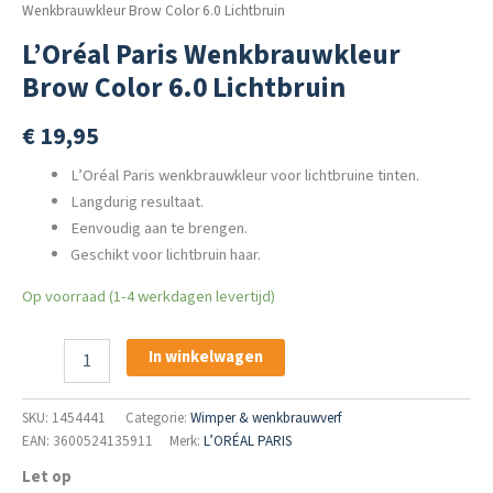
Wenkbrauwkleur Brow Color 6.0 Lichtbruin
L’Oréal Paris Wenkbrauwkleur
Brow Color 6.0 Lichtbruin
€
19,95
L’Oréal Paris wenkbrauwkleur voor lichtbruine tinten.
Langdurig resultaat.
Eenvoudig aan te brengen.
Geschikt voor lichtbruin haar.
Op voorraad (1-4 werkdagen levertijd)
L'Oréal
In winkelwagen
Paris
Wenkbrauwkleur
Brow
SKU:
1454441
Categorie:
Wimper & wenkbrauwverf
Color
EAN: 3600524135911
Merk:
L’ORÉAL PARIS
6.0
Let op
Lichtbruin