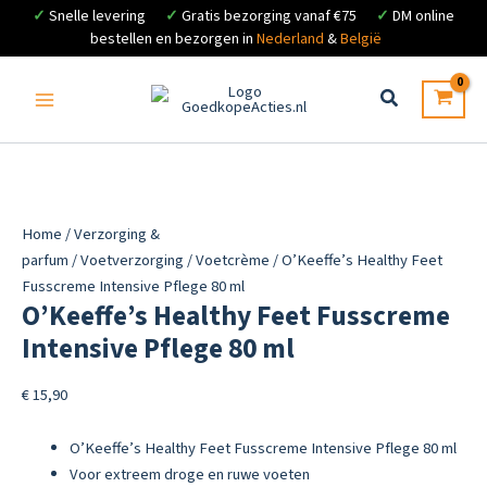
✓
Snelle levering
✓
Gratis bezorging vanaf €75
✓
DM online
bestellen en bezorgen in
Nederland
&
België
Ga
naar
de
inhoud
Home
/
Verzorging &
parfum
/
Voetverzorging
/
Voetcrème
/ O’Keeffe’s Healthy Feet
Fusscreme Intensive Pflege 80 ml
O’Keeffe’s Healthy Feet Fusscreme
Intensive Pflege 80 ml
€
15,90
O’Keeffe’s Healthy Feet Fusscreme Intensive Pflege 80 ml
Voor extreem droge en ruwe voeten