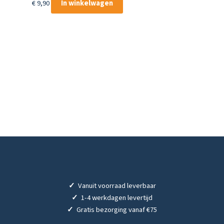
€
9,90
In winkelwagen
✓
Vanuit voorraad leverbaar
✓
1-4 werkdagen levertijd
✓
Gratis bezorging vanaf €75