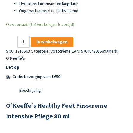
Hydrateert intensief en langdurig
Ongeparfumeerd en niet vettend
Op voorraad (1-4 werkdagen levertijd)
O’Keeffe’s
In winkelwagen
Healthy
Feet
SKU:
1713563
Categorie:
Voetcrème
EAN: 5704947015893
Merk:
Fusscreme
O'Keeffe's
Intensive
Let op
Pflege
80
Gratis bezorging vanaf €50
ml
aantal
Beschrijving
O’Keeffe’s Healthy Feet Fusscreme
Intensive Pflege 80 ml