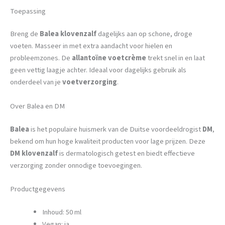
Toepassing
Breng de
Balea klovenzalf
dagelijks aan op schone, droge
voeten. Masseer in met extra aandacht voor hielen en
probleemzones. De
allantoïne voetcrème
trekt snel in en laat
geen vettig laagje achter. Ideaal voor dagelijks gebruik als
onderdeel van je
voetverzorging
.
Over Balea en DM
Balea
is het populaire huismerk van de Duitse voordeeldrogist
DM
,
bekend om hun hoge kwaliteit producten voor lage prijzen. Deze
DM klovenzalf
is dermatologisch getest en biedt effectieve
verzorging zonder onnodige toevoegingen.
Productgegevens
Inhoud: 50 ml
Vegan: ja