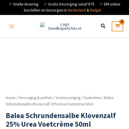
✓
Snelle levering
✓
Gratis bezorging vanaf €75
✓
DM online
bestellen en bezorgen in
Nederland
&
België
Ga
naar
de
inhoud
Home
/
Verzorging & parfum
/
Voetverzorging
/
Voetcrème
/ Balea
Schrundensalbe Klovenzalf 25% Urea Voetcrème 50ml
Balea Schrundensalbe Klovenzalf
25% Urea Voetcrème 50ml