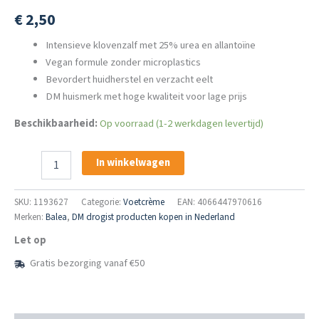
€
2,50
Intensieve klovenzalf met 25% urea en allantoïne
Vegan formule zonder microplastics
Bevordert huidherstel en verzacht eelt
DM huismerk met hoge kwaliteit voor lage prijs
Beschikbaarheid:
Op voorraad (1-2 werkdagen levertijd)
Balea
In winkelwagen
Schrundensalbe
Klovenzalf
25%
SKU:
1193627
Categorie:
Voetcrème
EAN: 4066447970616
Urea
Merken:
Balea
,
DM drogist producten kopen in Nederland
Voetcrème
Let op
50ml
aantal
Gratis bezorging vanaf €50