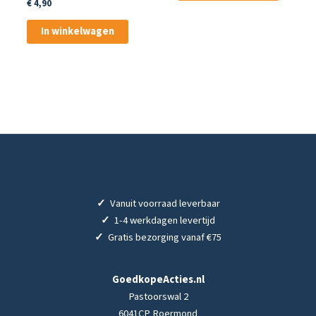
Perzikpitolie 150 ml
€
4,90
In winkelwagen
✓
Vanuit voorraad leverbaar
✓
1-4 werkdagen levertijd
✓
Gratis bezorging vanaf €75
GoedkopeActies.nl
Pastoorswal 2
6041CP Roermond