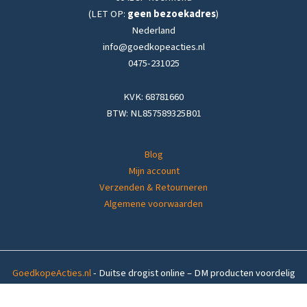
(LET OP:
geen bezoekadres
)
Nederland
info@goedkopeacties.nl
0475-231025
KVK: 68781660
BTW: NL857589325B01
Blog
Mijn account
Verzenden & Retourneren
Algemene voorwaarden
GoedkopeActies.nl
- Duitse drogist online – DM producten voordelig
thuisbezorgd in
Nederland
&
België
Balea
In winkelwagen