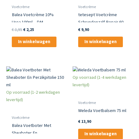
Voetcrème
Voetcrème
Balea Voetcrème 10%
tetesept Voetcrème
Urea 100ml – DM
Schrundenzalf Repair 60
Huismerk
ml
Oorspronkelijke
Huidige
€
3,95
€
2,25
€
9,90
prijs
prijs
was:
is:
In winkelwagen
In winkelwagen
€ 3,95.
€ 2,25.
Op voorraad (1-4 werkdagen
levertijd)
Op voorraad (1-2 werkdagen
levertijd)
Voetcrème
Weleda Voetbalsem 75 ml
Voetcrème
€
13,90
Balea Voetboter Met
Sheaboter En
In winkelwagen