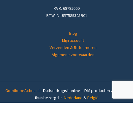
KVK: 68781660
BTW: NL857589325B01
Blog
Mijn account
Verzenden & Retourneren
Algemene voorwaarden
GoedkopeActies.nl
- Duitse drogist online – DM producten voordelig
thuisbezorgd in
Nederland
&
België