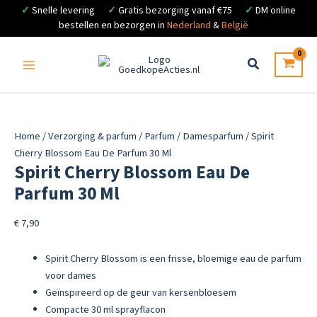
✓
Snelle levering
✓
Gratis bezorging vanaf €75
✓
DM online
bestellen en bezorgen in
Nederland
&
België
Ga
naar
de
inhoud
Home
/
Verzorging & parfum
/
Parfum
/
Damesparfum
/ Spirit
Cherry Blossom Eau De Parfum 30 Ml
Spirit Cherry Blossom Eau De
Parfum 30 Ml
€
7,90
Spirit Cherry Blossom is een frisse, bloemige eau de parfum
voor dames
Geïnspireerd op de geur van kersenbloesem
Compacte 30 ml sprayflacon