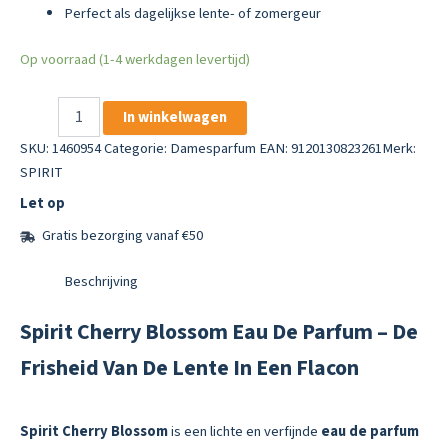
Perfect als dagelijkse lente- of zomergeur
Op voorraad (1-4 werkdagen levertijd)
Spirit
In winkelwagen
Cherry
Blossom
SKU:
1460954
Categorie:
Damesparfum
EAN: 9120130823261
Merk:
Eau
SPIRIT
De
Let op
Parfum
30
Gratis bezorging vanaf €50
Ml
aantal
Beschrijving
Spirit Cherry Blossom Eau De Parfum – De
Frisheid Van De Lente In Een Flacon
Spirit Cherry Blossom
is een lichte en verfijnde
eau de parfum