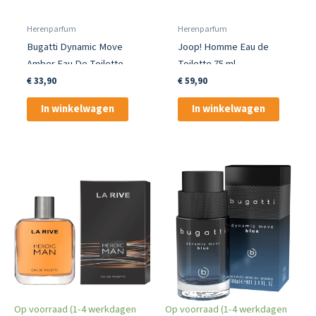
Herenparfum
Herenparfum
Bugatti Dynamic Move
Joop! Homme Eau de
Amber Eau De Toilette
Toilette 75 ml
100 Ml
€
33,90
€
59,90
In winkelwagen
In winkelwagen
Op voorraad (1-4 werkdagen
Op voorraad (1-4 werkdagen