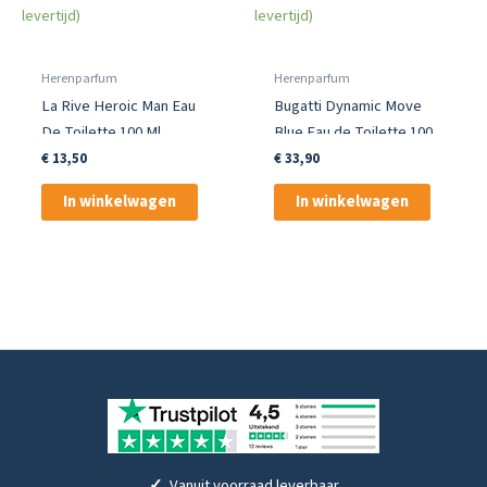
levertijd)
levertijd)
Herenparfum
Herenparfum
La Rive Heroic Man Eau
Bugatti Dynamic Move
De Toilette 100 Ml
Blue Eau de Toilette 100
ml
€
13,50
€
33,90
In winkelwagen
In winkelwagen
✓
Vanuit voorraad leverbaar