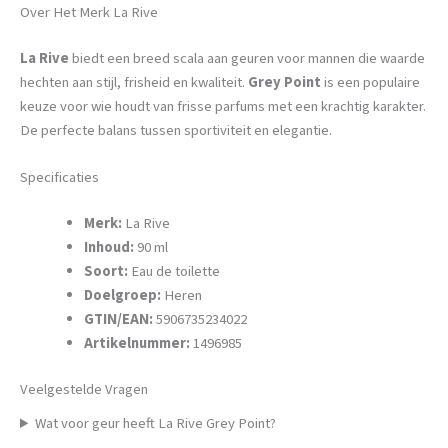
Over Het Merk La Rive
La Rive
biedt een breed scala aan geuren voor mannen die waarde
hechten aan stijl, frisheid en kwaliteit.
Grey Point
is een populaire
keuze voor wie houdt van frisse parfums met een krachtig karakter.
De perfecte balans tussen sportiviteit en elegantie.
Specificaties
Merk:
La Rive
Inhoud:
90 ml
Soort:
Eau de toilette
Doelgroep:
Heren
GTIN/EAN:
5906735234022
Artikelnummer:
1496985
Veelgestelde Vragen
Wat voor geur heeft La Rive Grey Point?