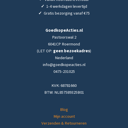
✓
1-4 werkdagen levertijd
✓
Gratis bezorging vanaf €75
GoedkopeActies.nl
Pastoorswal 2
6041CP Roermond
(LET OP:
geen bezoekadres
)
Nederland
info@goedkopeacties.nl
0475-231025
KVK: 68781660
BTW: NL857589325B01
Blog
Mijn account
Verzenden & Retourneren