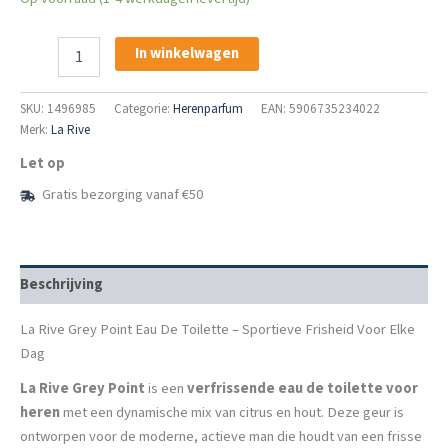
La
In winkelwagen
Rive
Grey
Point
SKU:
1496985
Categorie:
Herenparfum
EAN: 5906735234022
Eau
Merk:
La Rive
De
Let op
Toilette
90
Gratis bezorging vanaf €50
Ml
aantal
Beschrijving
La Rive Grey Point Eau De Toilette – Sportieve Frisheid Voor Elke
Dag
La Rive Grey Point
is een
verfrissende eau de toilette voor
heren
met een dynamische mix van citrus en hout. Deze geur is
ontworpen voor de moderne, actieve man die houdt van een frisse