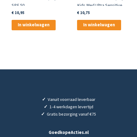
SPF 50
Kids Med Ultra Sensitive
SPF 30
€
10,95
€
10,75
In winkelwagen
In winkelwagen
✓
Vanuit voorraad leverbaar
✓
1-4 werkdagen levertijd
✓
Gratis bezorging vanaf €75
GoedkopeActies.nl