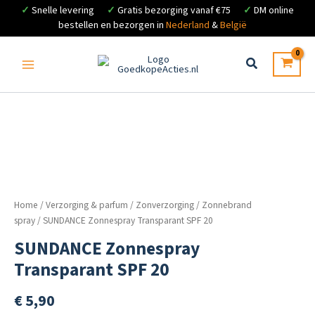
✓
Snelle levering
✓
Gratis bezorging vanaf €75
✓
DM online
bestellen en bezorgen in
Nederland
&
België
Ga
naar
de
inhoud
Home
/
Verzorging & parfum
/
Zonverzorging
/
Zonnebrand
spray
/ SUNDANCE Zonnespray Transparant SPF 20
SUNDANCE Zonnespray
Transparant SPF 20
€
5,90