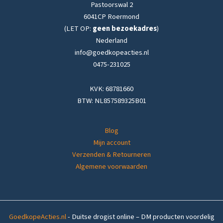
Pastoorswal 2
6041CP Roermond
(LET OP:
geen bezoekadres
)
Nederland
info@goedkopeacties.nl
0475-231025
KVK: 68781660
BTW: NL857589325B01
Blog
Mijn account
Verzenden & Retourneren
Algemene voorwaarden
GoedkopeActies.nl
- Duitse drogist online – DM producten voordelig