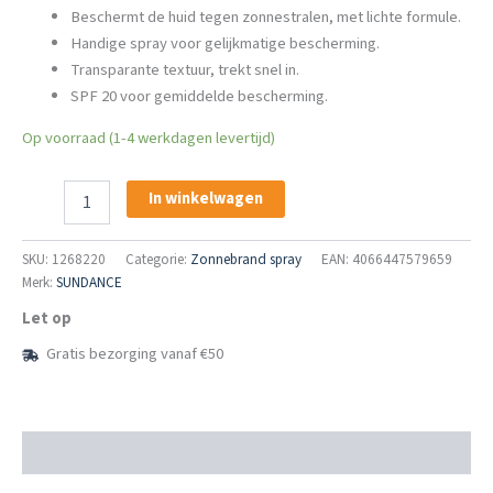
Beschermt de huid tegen zonnestralen, met lichte formule.
Handige spray voor gelijkmatige bescherming.
Transparante textuur, trekt snel in.
SPF 20 voor gemiddelde bescherming.
Op voorraad (1-4 werkdagen levertijd)
SUNDANCE
In winkelwagen
Zonnespray
Transparant
SPF
SKU:
1268220
Categorie:
Zonnebrand spray
EAN: 4066447579659
20
Merk:
SUNDANCE
aantal
Let op
Gratis bezorging vanaf €50
Beschrijving