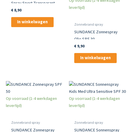
Op voorraad (1-4 werkdagen
Spray Sport Transparant
levertijd)
SPF 30 200 ml
€
8,90
In winkelwagen
Zonnebrand spray
SUNDANCE Zonnespray
Olie SPF 30
€
9,90
In winkelwagen
Op voorraad (1-4 werkdagen
Op voorraad (1-4 werkdagen
levertijd)
levertijd)
Zonnebrand spray
Zonnebrand spray
SUNDANCE Zonnespray
SUNDANCE Sonnenspray