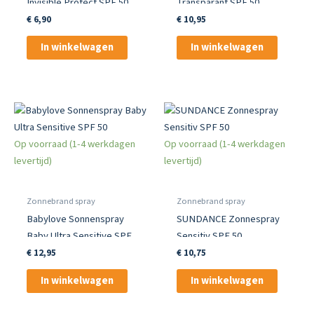
Invisible Protect SPF 50
Transparant SPF 50
€
6,90
€
10,95
In winkelwagen
In winkelwagen
Op voorraad (1-4 werkdagen
Op voorraad (1-4 werkdagen
levertijd)
levertijd)
Zonnebrand spray
Zonnebrand spray
Babylove Sonnenspray
SUNDANCE Zonnespray
Baby Ultra Sensitive SPF
Sensitiv SPF 50
50
€
12,95
€
10,75
In winkelwagen
In winkelwagen