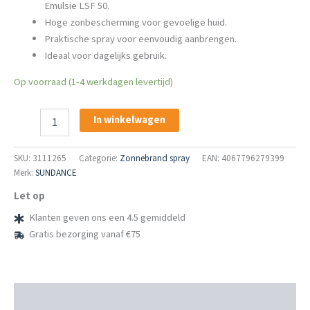
Emulsie LSF 50.
Hoge zonbescherming voor gevoelige huid.
Praktische spray voor eenvoudig aanbrengen.
Ideaal voor dagelijks gebruik.
Op voorraad (1-4 werkdagen levertijd)
SUNDANCE
In winkelwagen
Sonnenspray
Sensitiv
Emulsie
SKU:
3111265
Categorie:
Zonnebrand spray
EAN: 4067796279399
LSF
Merk:
SUNDANCE
50
Let op
aantal
Klanten geven ons een 4.5 gemiddeld
Gratis bezorging vanaf €75
Beschrijving