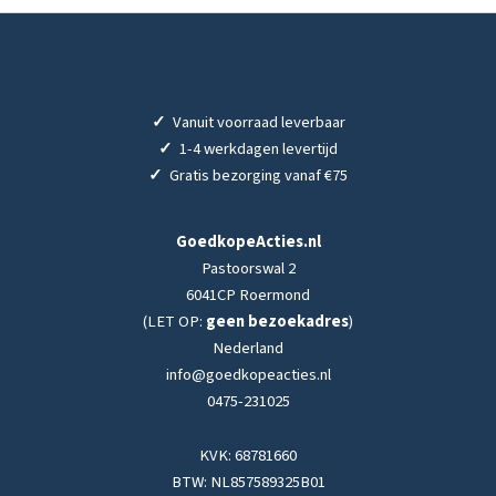
✓
Vanuit voorraad leverbaar
✓
1-4 werkdagen levertijd
✓
Gratis bezorging vanaf €75
GoedkopeActies.nl
Pastoorswal 2
6041CP Roermond
(LET OP:
geen bezoekadres
)
Nederland
info@goedkopeacties.nl
0475-231025
KVK: 68781660
BTW: NL857589325B01