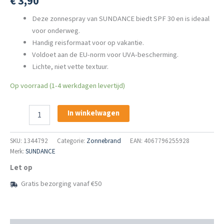
€
3,90
Deze zonnespray van SUNDANCE biedt SPF 30 en is ideaal
voor onderweg.
Handig reisformaat voor op vakantie.
Voldoet aan de EU-norm voor UVA-bescherming.
Lichte, niet vette textuur.
Op voorraad (1-4 werkdagen levertijd)
SUNDANCE
In winkelwagen
Zonnespray
SPF
30
SKU:
1344792
Categorie:
Zonnebrand
EAN: 4067796255928
Reisformaat
Merk:
SUNDANCE
aantal
Let op
Gratis bezorging vanaf €50