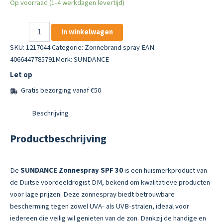
Op voorraad (1-4 werkdagen levertijd)
SUNDANCE
In winkelwagen
Zonnespray
SPF
SKU:
1217044
Categorie:
Zonnebrand spray
EAN:
30
4066447785791
Merk:
SUNDANCE
aantal
Let op
Gratis bezorging vanaf €50
Beschrijving
Productbeschrijving
De
SUNDANCE Zonnespray SPF 30
is een huismerkproduct van
de Duitse voordeeldrogist DM, bekend om kwalitatieve producten
voor lage prijzen. Deze zonnespray biedt betrouwbare
bescherming tegen zowel UVA- als UVB-stralen, ideaal voor
iedereen die veilig wil genieten van de zon. Dankzij de handige en