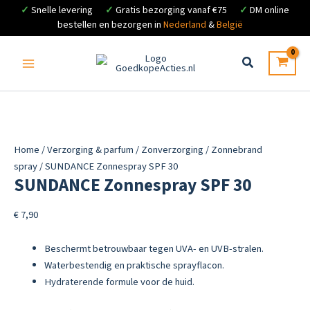
✓
Snelle levering
✓
Gratis bezorging vanaf €75
✓
DM online
bestellen en bezorgen in
Nederland
&
België
Ga
naar
de
inhoud
Home
/
Verzorging & parfum
/
Zonverzorging
/
Zonnebrand
spray
/ SUNDANCE Zonnespray SPF 30
SUNDANCE Zonnespray SPF 30
€
7,90
Beschermt betrouwbaar tegen UVA- en UVB-stralen.
Waterbestendig en praktische sprayflacon.
Hydraterende formule voor de huid.