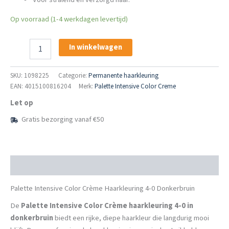
Op voorraad (1-4 werkdagen levertijd)
Palette
In winkelwagen
Intensive
Color
Crème
SKU:
1098225
Categorie:
Permanente haarkleuring
Haarkleuring
EAN: 4015100816204
Merk:
Palette Intensive Color Creme
4-
Let op
0
Donkerbruin
Gratis bezorging vanaf €50
aantal
Beschrijving
Palette Intensive Color Crème Haarkleuring 4-0 Donkerbruin
De
Palette Intensive Color Crème haarkleuring 4-0 in
donkerbruin
biedt een rijke, diepe haarkleur die langdurig mooi