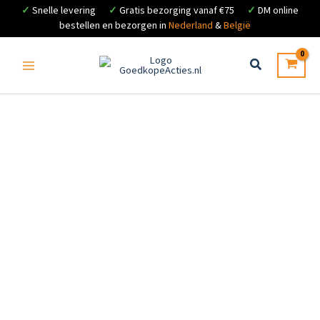
✓
Snelle levering
✓
Gratis bezorging vanaf €75
✓
DM online
bestellen en bezorgen in
Nederland
&
België
Ga
naar
de
inhoud