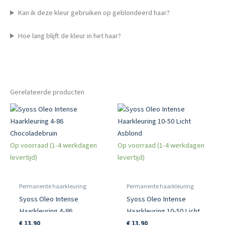
Kan ik deze kleur gebruiken op geblondeerd haar?
Hoe lang blijft de kleur in het haar?
Gerelateerde producten
Op voorraad (1-4 werkdagen
Op voorraad (1-4 werkdagen
levertijd)
levertijd)
Permanente haarkleuring
Permanente haarkleuring
Syoss Oleo Intense
Syoss Oleo Intense
Haarkleuring 4-86
Haarkleuring 10-50 Licht
Chocoladebruin
Asblond
€
13,90
€
13,90