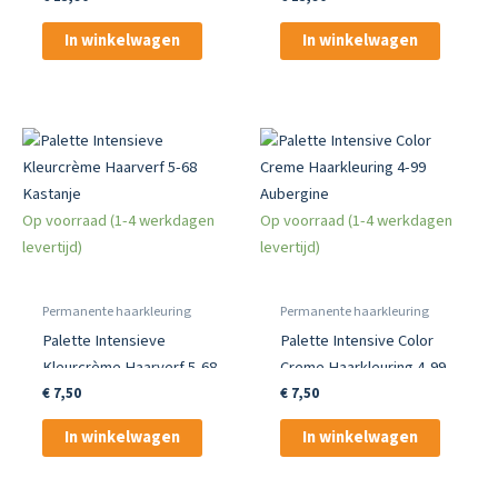
In winkelwagen
In winkelwagen
Op voorraad (1-4 werkdagen
Op voorraad (1-4 werkdagen
levertijd)
levertijd)
Permanente haarkleuring
Permanente haarkleuring
Palette Intensieve
Palette Intensive Color
Kleurcrème Haarverf 5-68
Creme Haarkleuring 4-99
Kastanje
Aubergine
€
7,50
€
7,50
In winkelwagen
In winkelwagen