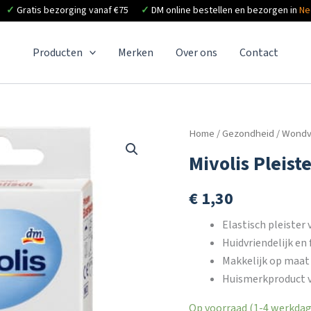
✓
Gratis bezorging vanaf €75
✓
DM online bestellen en bezorgen in
Ne
Producten
Merken
Over ons
Contact
Home
/
Gezondheid
/
Wondv
Mivolis Pleist
€
1,30
Elastisch pleister
Huidvriendelijk en 
Makkelijk op maat 
Huismerkproduct v
Op voorraad (1-4 werkdage