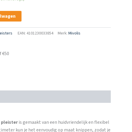
elwagen
eisters
EAN: 4101230033854
Merk:
Mivolis
f €50
pleister
is gemaakt van een huidvriendelijk en flexibel
entimeter kun je het eenvoudig op maat knippen, zodat je