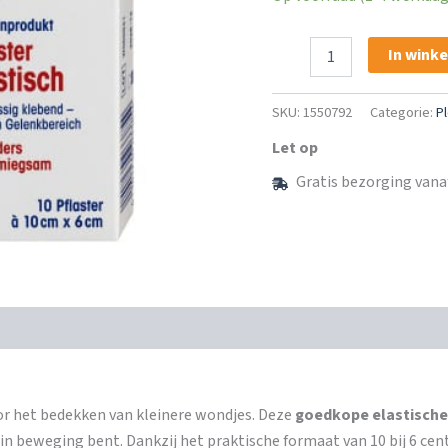
Mivolis
In wink
Pleister
Elastisch
10
SKU:
1550792
Categorie:
Pl
cm
x
Let op
6
Gratis bezorging vana
cm
aantal
oor het bedekken van kleinere wondjes. Deze
goedkope elastische 
 je in beweging bent. Dankzij het praktische formaat van 10 bij 6 c