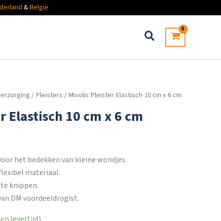
derland
&
België
erzorging
/
Pleisters
/ Mivolis Pleister Elastisch 10 cm x 6 cm
er Elastisch 10 cm x 6 cm
 voor het bedekken van kleine wondjes.
flexibel materiaal.
te knippen.
an DM voordeeldrogist.
n levertijd)