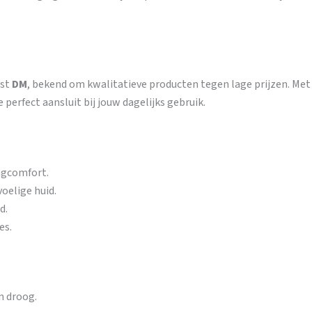
ist
DM
, bekend om kwalitatieve producten tegen lage prijzen. Me
e perfect aansluit bij jouw dagelijks gebruik.
agcomfort.
oelige huid.
d.
es.
n droog.