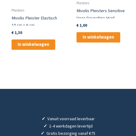
Pleisters
Pleisters
Mivolis Pleisters Sensitive
Mivolis Pleister Elastisch
Voor Gevoelige Huid
10 cm x 6 cm
€
1,00
€
1,30
In winkelwagen
In winkelwagen
✓
Vanuit voorraad leverbaar
✓
1-4 werkdagen levertijd
✓
Gratis bezorging vanaf €75