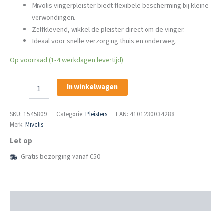
Mivolis vingerpleister biedt flexibele bescherming bij kleine
verwondingen.
Zelfklevend, wikkel de pleister direct om de vinger.
Ideaal voor snelle verzorging thuis en onderweg.
Op voorraad (1-4 werkdagen levertijd)
Mivolis
In winkelwagen
Vingerpleister
aantal
SKU:
1545809
Categorie:
Pleisters
EAN: 4101230034288
Merk:
Mivolis
Let op
Gratis bezorging vanaf €50
Beschrijving