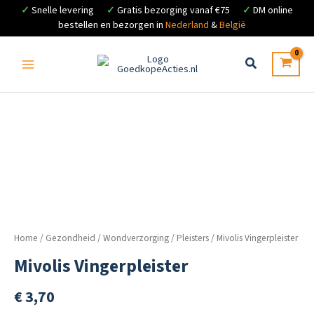
✓
Snelle levering
✓
Gratis bezorging vanaf €75
✓
DM online
bestellen en bezorgen in
Nederland
&
België
Ga
naar
de
inhoud
Home
/
Gezondheid
/
Wondverzorging
/
Pleisters
/ Mivolis Vingerpleister
Mivolis Vingerpleister
€
3,70