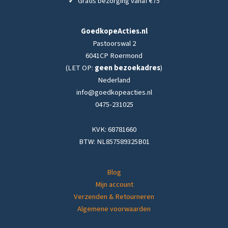
✓
Gratis bezorging vanaf €75
GoedkopeActies.nl
Pastoorswal 2
6041CP Roermond
(LET OP:
geen bezoekadres
)
Nederland
info@goedkopeacties.nl
0475-231025
KVK: 68781660
BTW: NL857589325B01
Blog
Mijn account
Verzenden & Retourneren
Algemene voorwaarden