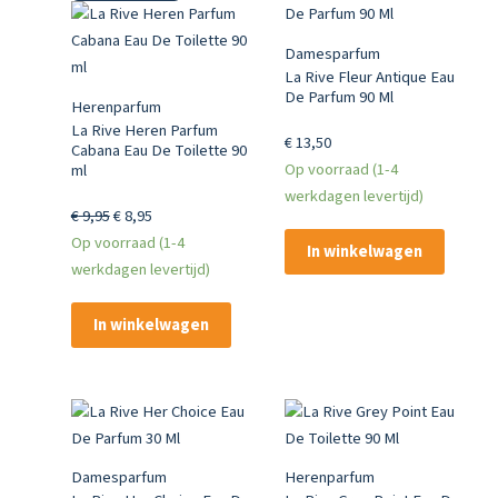
Damesparfum
La Rive Fleur Antique Eau
De Parfum 90 Ml
Herenparfum
La Rive Heren Parfum
€
13,50
Cabana Eau De Toilette 90
Op voorraad (1-4
ml
werkdagen levertijd)
Oorspronkelijke
Huidige
€
9,95
€
8,95
prijs
prijs
Op voorraad (1-4
In winkelwagen
was:
is:
werkdagen levertijd)
€ 9,95.
€ 8,95.
In winkelwagen
Damesparfum
Herenparfum