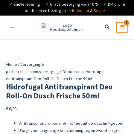
✓
Snelle levering
✓
Gratis bezorging vanaf €75
✓
DM online
bestellen en bezorgen in
Nederland
&
België
Ga
naar
de
inhoud
Home
/
Verzorging &
parfum
/
Lichaamsverzorging
/
Deodorant
/ Hidrofugal
Antitranspirant Deo Roll‑On Dusch Frische 50 ml
Hidrofugal Antitranspirant Deo
Roll‑On Dusch Frische 50 ml
€
8,90
Antitranspirant roll‑on met fris “net uit de douche”‑gevoel
Zorgt voor langdurige bescherming tegen zweet en geur