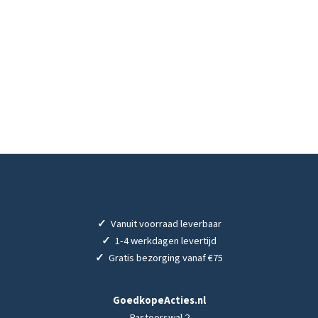
✓
Vanuit voorraad leverbaar
✓
1-4 werkdagen levertijd
✓
Gratis bezorging vanaf €75
GoedkopeActies.nl
Pastoorswal 2