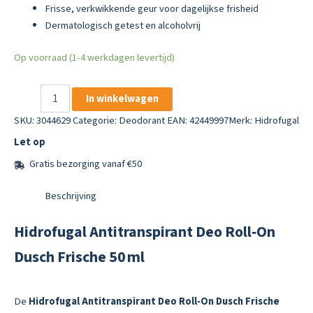
Frisse, verkwikkende geur voor dagelijkse frisheid
Dermatologisch getest en alcoholvrij
Op voorraad (1-4 werkdagen levertijd)
Hidrofugal
In winkelwagen
Antitranspirant
Deo
SKU:
3044629
Categorie:
Deodorant
EAN: 42449997
Merk:
Hidrofugal
Roll‑On
Let op
Dusch
Frische
Gratis bezorging vanaf €50
50 ml
aantal
Beschrijving
Hidrofugal Antitranspirant Deo Roll‑On
Dusch Frische 50 ml
De
Hidrofugal Antitranspirant Deo Roll‑On Dusch Frische