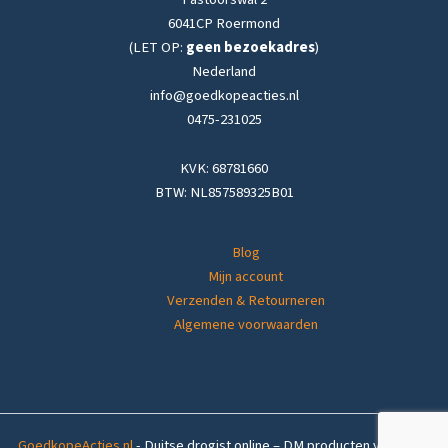
6041CP Roermond
(LET OP:
geen bezoekadres
)
Nederland
info@goedkopeacties.nl
0475-231025
KVK: 68781660
BTW: NL857589325B01
Blog
Mijn account
Verzenden & Retourneren
Algemene voorwaarden
GoedkopeActies.nl
- Duitse drogist online – DM producten voordelig