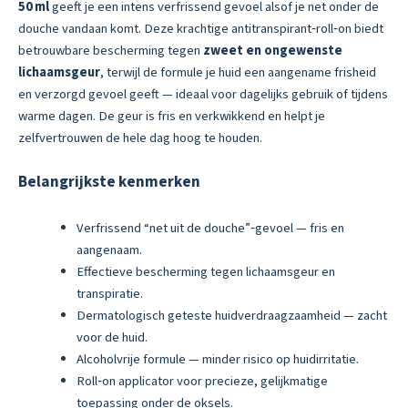
50 ml
geeft je een intens verfrissend gevoel alsof je net onder de
douche vandaan komt. Deze krachtige antitranspirant‑roll‑on biedt
betrouwbare bescherming tegen
zweet en ongewenste
lichaamsgeur
, terwijl de formule je huid een aangename frisheid
en verzorgd gevoel geeft — ideaal voor dagelijks gebruik of tijdens
warme dagen. De geur is fris en verkwikkend en helpt je
zelfvertrouwen de hele dag hoog te houden.
Belangrijkste kenmerken
Verfrissend “net uit de douche”‑gevoel — fris en
aangenaam.
Effectieve bescherming tegen lichaamsgeur en
transpiratie.
Dermatologisch geteste huidverdraagzaamheid — zacht
voor de huid.
Alcoholvrije formule — minder risico op huidirritatie.
Roll‑on applicator voor precieze, gelijkmatige
toepassing onder de oksels.