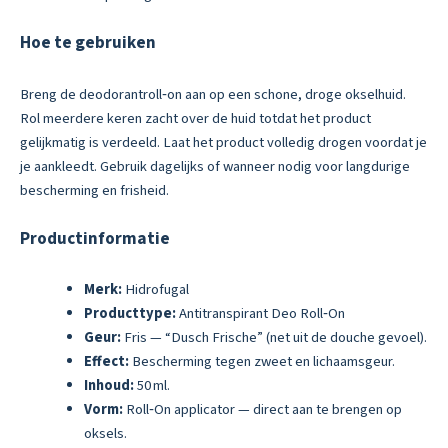
Hoe te gebruiken
Breng de deodorantroll‑on aan op een schone, droge okselhuid.
Rol meerdere keren zacht over de huid totdat het product
gelijkmatig is verdeeld. Laat het product volledig drogen voordat je
je aankleedt. Gebruik dagelijks of wanneer nodig voor langdurige
bescherming en frisheid.
Productinformatie
Merk:
Hidrofugal
Producttype:
Antitranspirant Deo Roll‑On
Geur:
Fris — “Dusch Frische” (net uit de douche gevoel).
Effect:
Bescherming tegen zweet en lichaamsgeur.
Inhoud:
50 ml.
Vorm:
Roll‑On applicator — direct aan te brengen op
oksels.