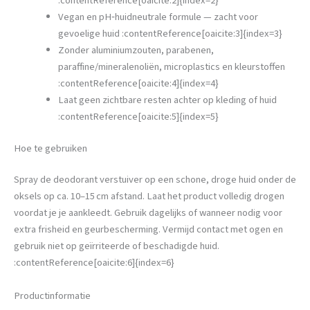
:contentReference[oaicite:2]{index=2}
Vegan en pH‑huidneutrale formule — zacht voor
gevoelige huid :contentReference[oaicite:3]{index=3}
Zonder aluminiumzouten, parabenen,
paraffine/mineralenoliën, microplastics en kleurstoffen
:contentReference[oaicite:4]{index=4}
Laat geen zichtbare resten achter op kleding of huid
:contentReference[oaicite:5]{index=5}
Hoe te gebruiken
Spray de deodorant verstuiver op een schone, droge huid onder de
oksels op ca. 10–15 cm afstand. Laat het product volledig drogen
voordat je je aankleedt. Gebruik dagelijks of wanneer nodig voor
extra frisheid en geurbescherming. Vermijd contact met ogen en
gebruik niet op geïrriteerde of beschadigde huid.
:contentReference[oaicite:6]{index=6}
Productinformatie