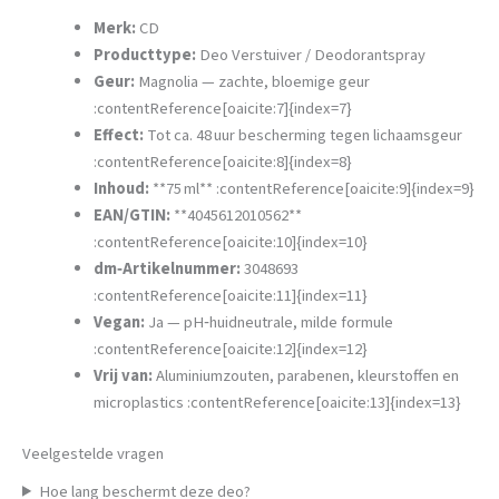
Merk:
CD
Producttype:
Deo Verstuiver / Deodorantspray
Geur:
Magnolia — zachte, bloemige geur
:contentReference[oaicite:7]{index=7}
Effect:
Tot ca. 48 uur bescherming tegen lichaamsgeur
:contentReference[oaicite:8]{index=8}
Inhoud:
**75 ml** :contentReference[oaicite:9]{index=9}
EAN/GTIN:
**4045612010562**
:contentReference[oaicite:10]{index=10}
dm‑Artikelnummer:
3048693
:contentReference[oaicite:11]{index=11}
Vegan:
Ja — pH‑huidneutrale, milde formule
:contentReference[oaicite:12]{index=12}
Vrij van:
Aluminiumzouten, parabenen, kleurstoffen en
microplastics :contentReference[oaicite:13]{index=13}
Veelgestelde vragen
Hoe lang beschermt deze deo?