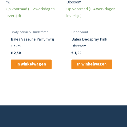
Op voorraad (1-2 werkdagen
Op voorraad (1-4 werkdagen
levertijd)
levertijd)
Bodylotion & Huidcrème
Deodorant
Balea Vaseline Parfumvrij
Balea Deospray Pink
125 ml
Blossom
€
2,50
€
1,90
In winkelwagen
In winkelwagen