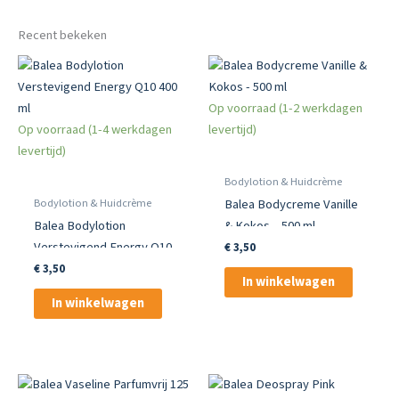
Recent bekeken
Op voorraad (1-2 werkdagen
Op voorraad (1-4 werkdagen
levertijd)
levertijd)
Bodylotion & Huidcrème
Bodylotion & Huidcrème
Balea Bodycreme Vanille
Balea Bodylotion
& Kokos – 500 ml
Verstevigend Energy Q10
€
3,50
400 ml
€
3,50
In winkelwagen
In winkelwagen