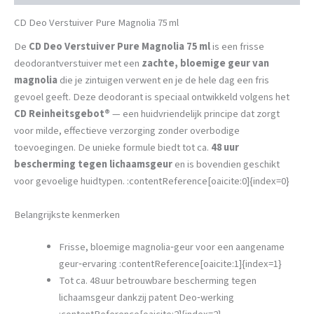
CD Deo Verstuiver Pure Magnolia 75 ml
De
CD Deo Verstuiver Pure Magnolia 75 ml
is een frisse
deodorantverstui­ver met een
zachte, bloemige geur van
magnolia
die je zintuigen verwent en je de hele dag een fris
gevoel geeft. Deze deodorant is speciaal ontwikkeld volgens het
CD Reinheitsgebot®
— een huidvriendelijk principe dat zorgt
voor milde, effectieve verzorging zonder overbodige
toevoegingen. De unieke formule biedt tot ca.
48 uur
bescherming tegen lichaamsgeur
en is bovendien geschikt
voor gevoelige huidtypen. :contentReference[oaicite:0]{index=0}
Belangrijkste kenmerken
Frisse, bloemige magnolia‑geur voor een aangename
geur‑ervaring :contentReference[oaicite:1]{index=1}
Tot ca. 48 uur betrouwbare bescherming tegen
lichaamsgeur dankzij patent Deo‑werking