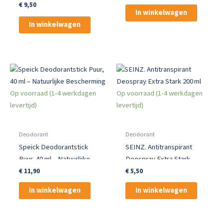
Powdery Scent 150 ml
€
9,50
In winkelwagen
In winkelwagen
Op voorraad (1-4 werkdagen
Op voorraad (1-4 werkdagen
levertijd)
levertijd)
Deodorant
Deodorant
Speick Deodorantstick
SEINZ. Antitranspirant
Puur, 40 ml – Natuurlijke
Deospray Extra Stark
Bescherming
200 ml
€
11,90
€
5,50
In winkelwagen
In winkelwagen