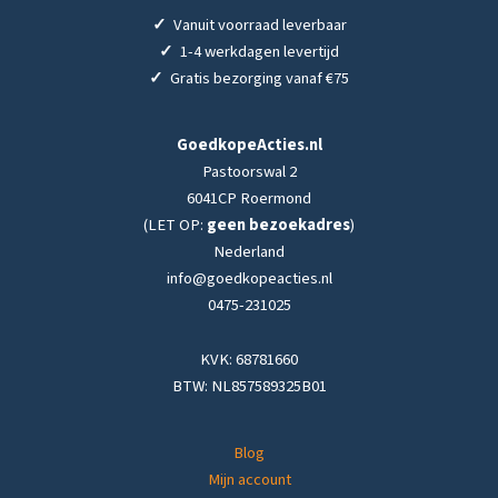
✓
Vanuit voorraad leverbaar
✓
1-4 werkdagen levertijd
✓
Gratis bezorging vanaf €75
GoedkopeActies.nl
Pastoorswal 2
6041CP Roermond
(LET OP:
geen bezoekadres
)
Nederland
info@goedkopeacties.nl
0475-231025
KVK: 68781660
BTW: NL857589325B01
Blog
Mijn account