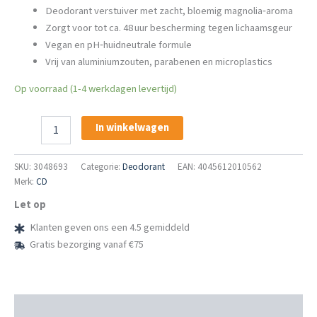
Deodorant verstuiver met zacht, bloemig magnolia‑aroma
Zorgt voor tot ca. 48 uur bescherming tegen lichaamsgeur
Vegan en pH‑huidneutrale formule
Vrij van aluminiumzouten, parabenen en microplastics
Op voorraad (1-4 werkdagen levertijd)
CD
In winkelwagen
Deo
Verstuiver
Pure
SKU:
3048693
Categorie:
Deodorant
EAN: 4045612010562
Magnolia
Merk:
CD
75 ml
Let op
aantal
Klanten geven ons een 4.5 gemiddeld
Gratis bezorging vanaf €75
Beschrijving