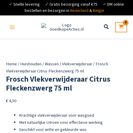
✓
Snelle levering
✓
Gratis bezorging vanaf €75
✓
DM online
bestellen en bezorgen in
Nederland
&
België
Ga
naar
de
inhoud
Home
/
Huishouden
/
Wassen
/
Vlekverwijderaar
/ Frosch
Vlekverwijderaar Citrus Fleckenzwerg 75 ml
Frosch Vlekverwijderaar Citrus
Fleckenzwerg 75 ml
€
4,50
Krachtige vlekverwijderaar voor wasgoed
Met natuurlijke citroen voor effectieve werking
Geschikt voor witte en gekleurde was