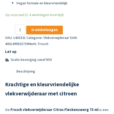
Vegan formule en kleurvriendelijk
Op voorraad (1-4 werkdagen levertijd)
Frosch
In winkelwagen
Vlekverwijderaar
Citrus
SKU:
1403331
Categorie:
Vlekverwijderaar
EAN:
Fleckenzwerg
4001499923739
Merk:
Frosch
75
Let op
ml
aantal
Gratis bezorging vanaf €50
Beschrijving
Krachtige en kleurvriendelijke
vlekverwijderaar met citroen
De
Frosch vlekverwijderaar Citrus Fleckenzwerg 75 ml
is een