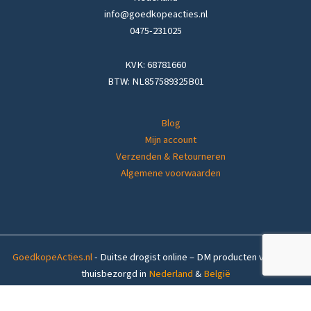
info@goedkopeacties.nl
0475-231025
KVK: 68781660
BTW: NL857589325B01
Blog
Mijn account
Verzenden & Retourneren
Algemene voorwaarden
GoedkopeActies.nl
- Duitse drogist online – DM producten voordelig
thuisbezorgd in
Nederland
&
België
Op voorraad (1-4
Frosch