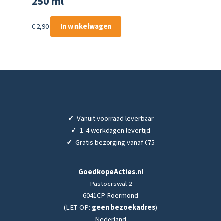
250 ml
€
2,90
In winkelwagen
✓
Vanuit voorraad leverbaar
✓
1-4 werkdagen levertijd
✓
Gratis bezorging vanaf €75
GoedkopeActies.nl
Pastoorswal 2
6041CP Roermond
(LET OP:
geen bezoekadres
)
Nederland